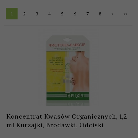
1
2
3
4
5
6
7
8
»
»»
Koncentrat Kwasów Organicznych, 1,2
ml Kurzajki, Brodawki, Odciski