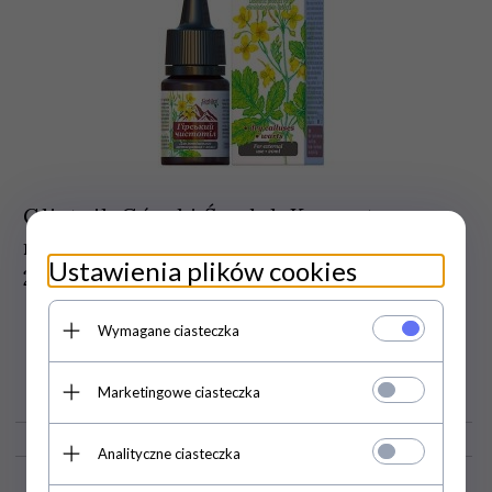
Glistnik Górski Środek Kosmetyczny
na Kurzajki i Brodawki, Golden Pharm,
Ustawienia plików cookies
20ml
Wymagane ciasteczka
38,
00
PLN
Marketingowe ciasteczka
Cena jednostkowa: 1900.00 PLN
Analityczne ciasteczka