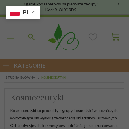
Zgarnij kod rabatowy na pierwsze zakupy!
X
Kod: BIOKORD5
PL
KATEGORIE
STRONA GŁÓWNA
KOSMECEUTYKI
Kosmeceutyki
Kosmeceutyki to produkty z grupy kosmetyków leczniczych
wyróżniające się wysoką zawartością składników aktywnych.
Od tradycyjnych kosmetyków odróżnia je ukierunkowanie