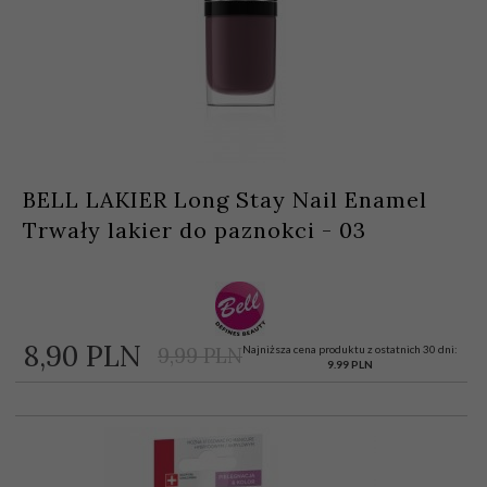
BELL LAKIER Long Stay Nail Enamel
Trwały lakier do paznokci - 03
8,
90
PLN
Najniższa cena produktu z ostatnich 30 dni:
9,99 PLN
9.99 PLN