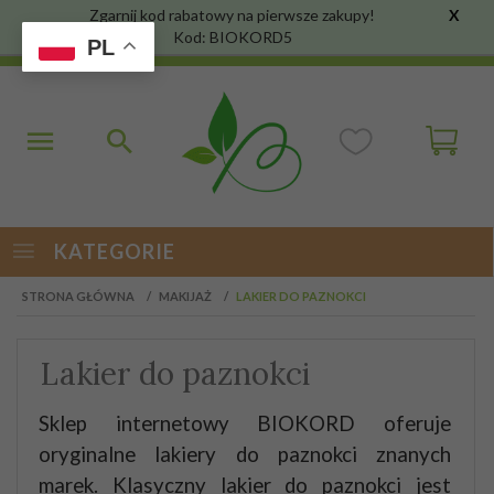
Zgarnij kod rabatowy na pierwsze zakupy!
X
Kod: BIOKORD5
PL
KATEGORIE
STRONA GŁÓWNA
MAKIJAŻ
LAKIER DO PAZNOKCI
Lakier do paznokci
Sklep internetowy BIOKORD oferuje
oryginalne lakiery do paznokci znanych
marek.
Klasyczny lakier do paznokci jest