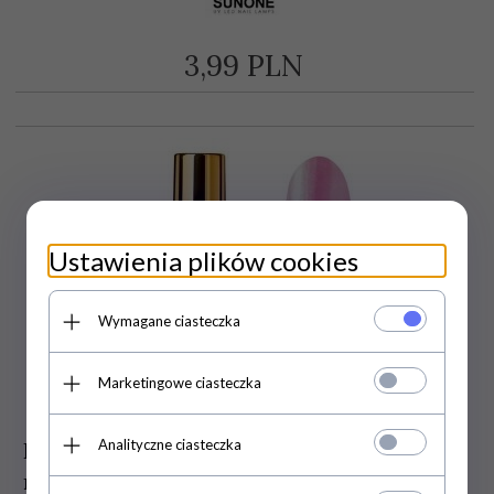
3,
99
PLN
Ustawienia plików cookies
Wymagane ciasteczka
Marketingowe ciasteczka
Analityczne ciasteczka
PANI WALEWSKA Lakier do paznokci
nr 24 - różowa perła 9ml