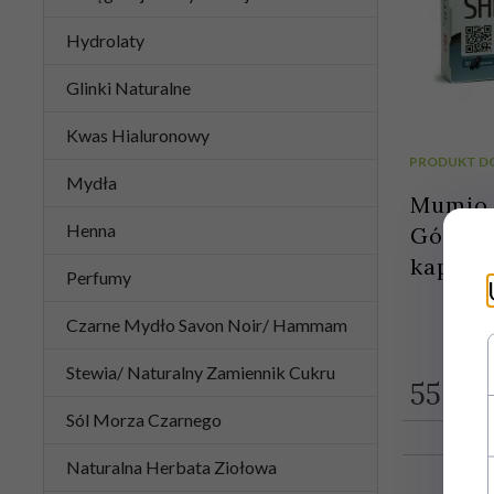
Hydrolaty
Glinki Naturalne
Kwas Hialuronowy
PRODUKT D
Mydła
Mumio S
Henna
Gór Tie
kapsul
Perfumy
Czarne Mydło Savon Noir/ Hammam
Stewia/ Naturalny Zamiennik Cukru
55,
00
Sól Morza Czarnego
Naturalna Herbata Ziołowa