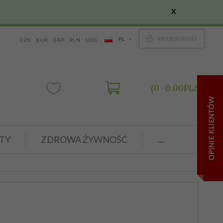
X
MOJE KONTO
PL
CZK
EUR
GBP
PLN
USD
0
0.00
PLN
TY
ZDROWA ŻYWNOŚĆ
...