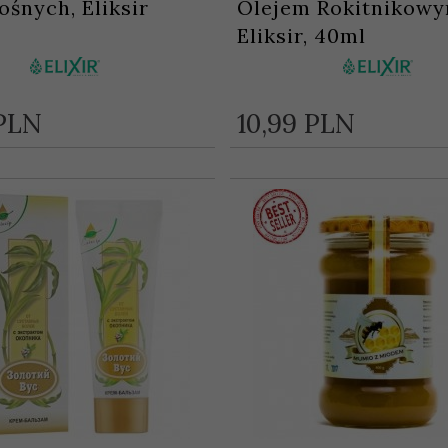
śnych, Eliksir
Olejem Rokitnikowy
Eliksir, 40ml
PLN
10,
99
PLN