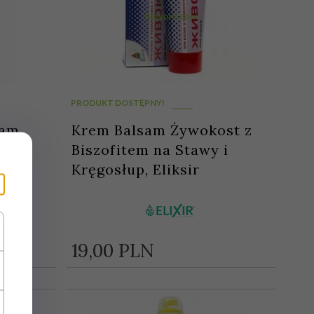
PRODUKT DOSTĘPNY!
sam
Krem Balsam Żywokost z
ą,
Biszofitem na Stawy i
Kręgosłup, Eliksir
19,
00
PLN