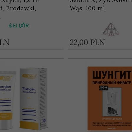
i, Brodawki,
Wąs, 100 ml
i
LN
22,
00
PLN