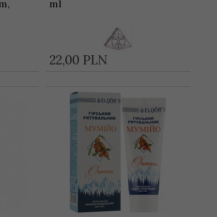
m,
ml
22,
00
PLN