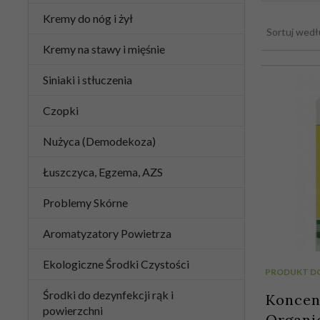
Kremy do nóg i żył
Sortuj wed
Kremy na stawy i mięśnie
Siniaki i stłuczenia
Czopki
Nużyca (Demodekoza)
Łuszczyca, Egzema, AZS
Problemy Skórne
Aromatyzatory Powietrza
Ekologiczne Środki Czystości
PRODUKT D
Środki do dezynfekcji rąk i
Koncen
powierzchni
Organic