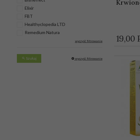
Krwiono
Elixir
FBT
Healthyclopedia LTD
Remedium Natura
19,
00
wyczyść filtrowanie
Szukaj
wyczyść filtrowanie