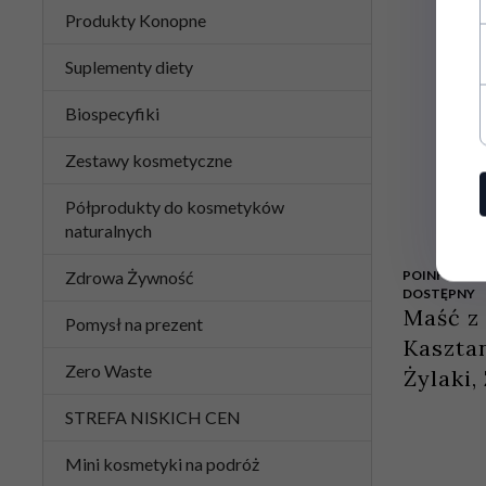
Produkty Konopne
Suplementy diety
Biospecyfiki
Zestawy kosmetyczne
Półprodukty do kosmetyków
naturalnych
Zdrowa Żywność
POINFORMUJ
DOSTĘPNY
Maść z
Pomysł na prezent
Kaszta
Zero Waste
Żylaki,
STREFA NISKICH CEN
Mini kosmetyki na podróż