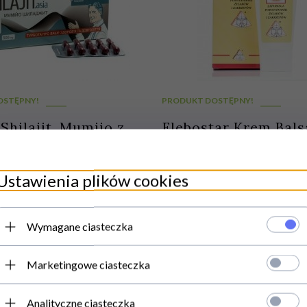
OSTĘPNY!
PRODUKT DOSTĘPNY!
hilajit, Mumijo z
Flebostar Krem Bal
n Szan, 30
Żywokost z Heparyn
ek/ 500 mg
Eliksir
Ustawienia plików cookies
Wymagane ciasteczka
PLN
19,
00
PLN
Marketingowe ciasteczka
Analityczne ciasteczka