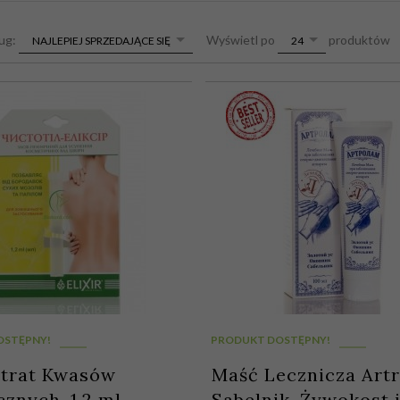
sort
pop
ług:
Wyświetl po
produktów
NAJLEPIEJ SPRZEDAJĄCE SIĘ
24
OSTĘPNY!
PRODUKT DOSTĘPNY!
trat Kwasów
Maść Lecznicza Art
znych, 1,2 ml
Sabelnik, Żywokost i