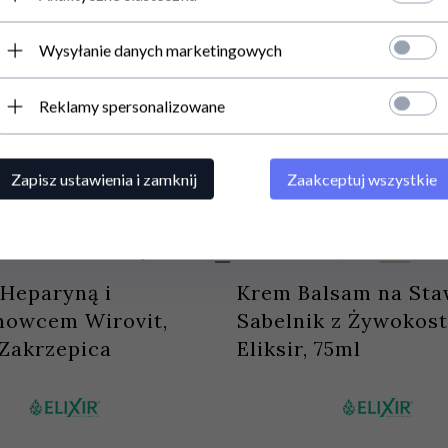
Wysyłanie danych marketingowych
Reklamy spersonalizowane
Zapisz ustawienia i zamknij
Zaakceptuj wszystkie
 MNIE GDY PRODUKT BĘDZIE
PRODUKT DOSTĘPNY!
 Heparyną i
Krem Balsam na St
nowcem Wirovit,
Sabelnik z Żywokos
 Zakrzepica
Eliksir, 75ml