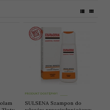
PRODUKT DOSTĘPNY!
rolam
SULSENA Szampon do
 Złoty
włosów przeciwłupieżowy