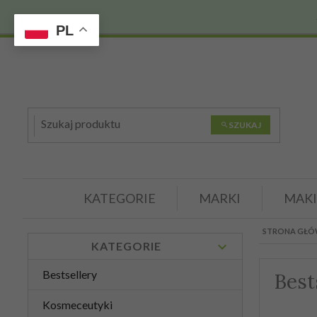
PL
SZUKAJ
KATEGORIE
MARKI
MAKI
STRONA GŁ
KATEGORIE
Bestsellery
Best
Kosmeceutyki