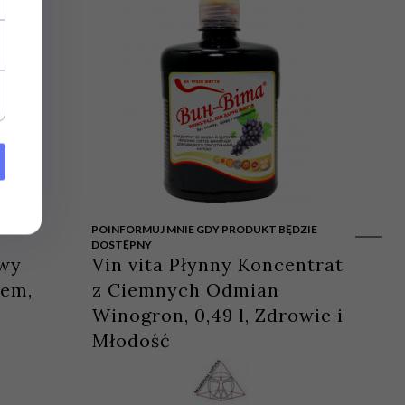
POINFORMUJ MNIE GDY PRODUKT BĘDZIE
DOSTĘPNY
awy
Vin vita Płynny Koncentrat
tem,
z Ciemnych Odmian
Winogron, 0,49 l, Zdrowie i
Młodość