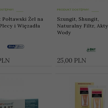
OSTĘPNY!
PRODUKT DOSTĘPNY!
t Połtawski Żel na
Szungit, Shungit,
Plecy i Więzadła
Naturalny Filtr, Akt
Wody
PLN
25,
00
PLN