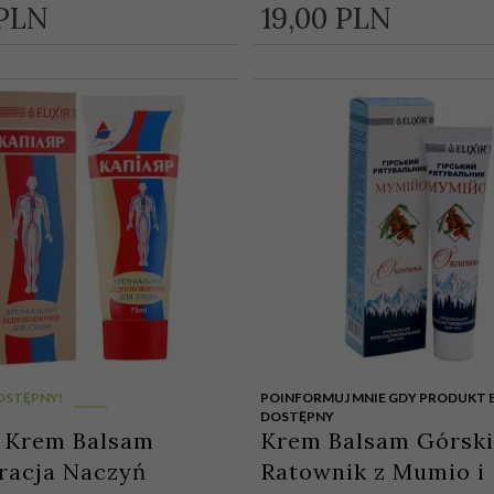
PLN
19,
00
PLN
OSTĘPNY!
POINFORMUJ MNIE GDY PRODUKT 
DOSTĘPNY
r Krem Balsam
Krem Balsam Górski
racja Naczyń
Ratownik z Mumio i