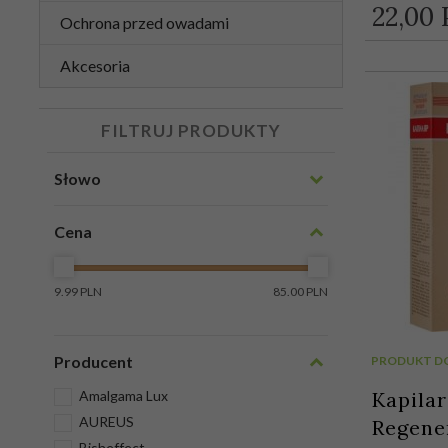
22,
00
Ochrona przed owadami
Akcesoria
FILTRUJ PRODUKTY
Słowo
Cena
9.99 PLN
85.00 PLN
Producent
PRODUKT D
Amalgama Lux
Kapila
AUREUS
Regene
Bisheffect