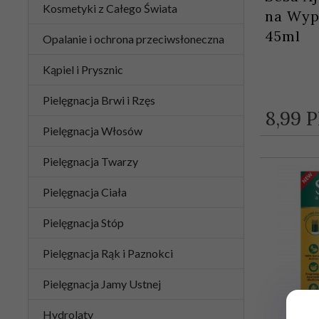
Kosmetyki z Całego Świata
na Wyp
45ml
Opalanie i ochrona przeciwsłoneczna
Kąpiel i Prysznic
Pielęgnacja Brwi i Rzęs
8,
99
P
Pielęgnacja Włosów
Pielęgnacja Twarzy
Pielęgnacja Ciała
Pielęgnacja Stóp
Pielęgnacja Rąk i Paznokci
Pielęgnacja Jamy Ustnej
Hydrolaty