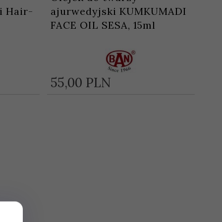
i Hair-
ajurwedyjski KUMKUMADI
FACE OIL SESA, 15ml
55,
00
PLN