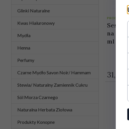
Glinki Naturalne
PRODUKT D
Kwas Hialuronowy
Sesa A
na Wyp
Mydła
ml
Henna
Perfumy
Czarne Mydło Savon Noir/ Hammam
31,
00
Stewia/ Naturalny Zamiennik Cukru
Sól Morza Czarnego
Naturalna Herbata Ziołowa
Produkty Konopne