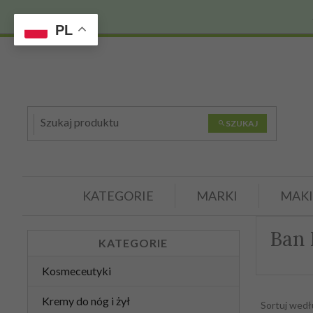
PL
SZUKAJ
KATEGORIE
MARKI
MAKI
Ban 
KATEGORIE
Kosmeceutyki
Kremy do nóg i żył
Sortuj wed