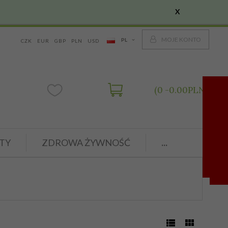
X
MOJE KONTO
PL
CZK
EUR
GBP
PLN
USD
0
0.00
PLN
TY
ZDROWA ŻYWNOŚĆ
...