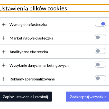
Ustawienia plików cookies
OSTĘPNY!
jurwedyczni Olejek
Wymagane ciasteczka
adające Włosy, 180
Marketingowe ciasteczka
Analityczne ciasteczka
PLN
Wysyłanie danych marketingowych
Reklamy spersonalizowane
Zapisz ustawienia i zamknij
Zaakceptuj wszystkie