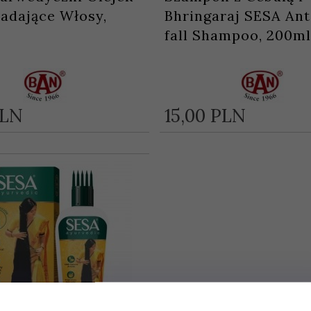
adające Włosy,
Bhringaraj SESA Ant
fall Shampoo, 200ml
LN
15,
00
PLN