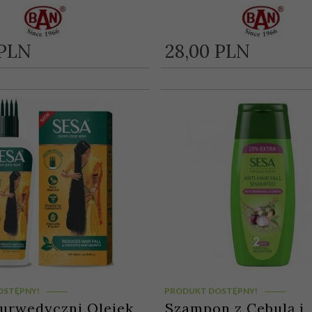
PLN
28,
00
PLN
OSTĘPNY!
PRODUKT DOSTĘPNY!
jurwedyczni Olejek
Szampon z Cebulą i