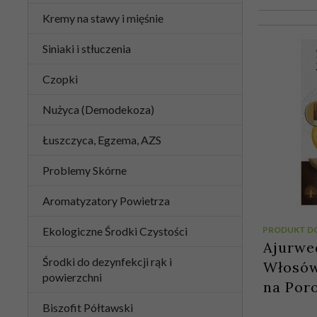
Kremy na stawy i mięśnie
Siniaki i stłuczenia
Czopki
Nużyca (Demodekoza)
Łuszczyca, Egzema, AZS
Problemy Skórne
Aromatyzatory Powietrza
Ekologiczne Środki Czystości
PRODUKT D
Ajurwed
Środki do dezynfekcji rąk i
Włosów
powierzchni
na Por
Biszofit Półtawski