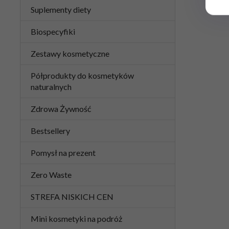
Suplementy diety
Biospecyfiki
Zestawy kosmetyczne
Półprodukty do kosmetyków
naturalnych
Zdrowa Żywność
Bestsellery
Pomysł na prezent
Zero Waste
STREFA NISKICH CEN
Mini kosmetyki na podróż