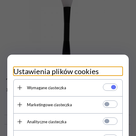
Ustawienia plików cookies
Top Choice Aplikator do nakładania
Wymagane ciasteczka
masek 2w1 (39393) 1szt
Marketingowe ciasteczka
19,
10
PLN
Analityczne ciasteczka