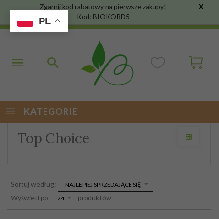
Zgarnij kod rabatowy na pierwsze zakupy!
X
Kod: BIOKORD5
PL
KATEGORIE
Top Choice
sort
Sortuj według:
NAJLEPIEJ SPRZEDAJĄCE SIĘ
pop
Wyświetl po
produktów
24