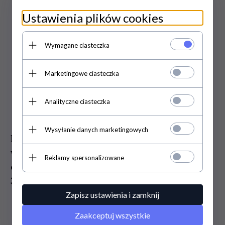
Ustawienia plików cookies
Wymagane ciasteczka
Marketingowe ciasteczka
Analityczne ciasteczka
Wysyłanie danych marketingowych
Bio Szampon do częstego mycia
włosów, z roślinną keratyną i
Reklamy spersonalizowane
ekstraktem z lnu, Anthyllis, Pierpaoli,
300 ml
Zapisz ustawienia i zamknij
Zaakceptuj wszystkie
29,
99
PLN