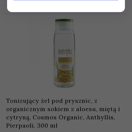
Tonizujący żel pod prysznic, z
organicznym sokiem z aloesu, miętą i
cytryną, Cosmos Organic, Anthyllis,
Pierpaoli, 300 ml