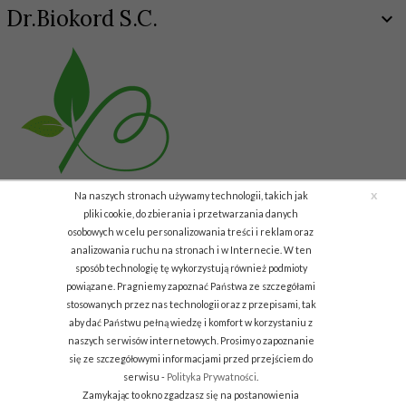
Dr.Biokord S.C.
x
Na naszych stronach używamy technologii, takich jak
pliki cookie, do zbierania i przetwarzania danych
osobowych w celu personalizowania treści i reklam oraz
analizowania ruchu na stronach i w Internecie. W ten
Copyright © 2011 Biokord.com
sposób technologię tę wykorzystują również podmioty
powiązane. Pragniemy zapoznać Państwa ze szczegółami
info.biodar@gmail.com
stosowanych przez nas technologii oraz z przepisami, tak
aby dać Państwu pełną wiedzę i komfort w korzystaniu z
Informacja o cookies
|
sklep internetowy
RedCart.pl
naszych serwisów internetowych. Prosimy o zapoznanie
się ze szczegółowymi informacjami przed przejściem do
serwisu -
Polityka Prywatności
.
Zamykając to okno zgadzasz się na postanowienia