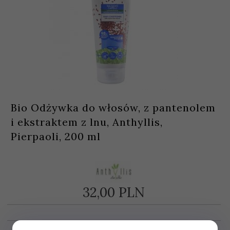
Bio Odżywka do włosów, z pantenolem
i ekstraktem z lnu, Anthyllis,
Pierpaoli, 200 ml
32,
00
PLN