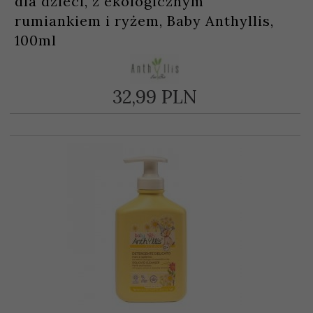
dla dzieci, z ekologicznym
rumiankiem i ryżem, Baby Anthyllis,
100ml
32,
99
PLN