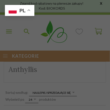
Zgarnij kod rabatowy na pierwsze zakupy!
X
Kod: BIOKORD5
PL
KATEGORIE
Anthyllis
sort
Sortuj według:
NAJLEPIEJ SPRZEDAJĄCE SIĘ
pop
Wyświetl po
produktów
24