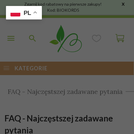
Zgarnij kod rabatowy na pierwsze zakupy!
X
Kod: BIOKORD5
PL
KATEGORIE
FAQ - Najczęstszej zadawane pytania
FAQ - Najczęstszej zadawane
pytania