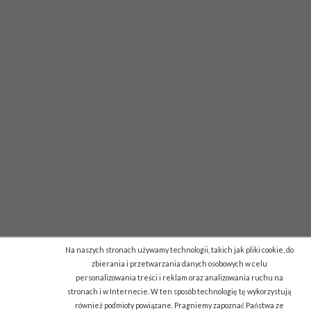
Na naszych stronach używamy technologii, takich jak pliki cookie, do
zbierania i przetwarzania danych osobowych w celu
personalizowania treści i reklam oraz analizowania ruchu na
stronach i w Internecie. W ten sposób technologię tę wykorzystują
również podmioty powiązane. Pragniemy zapoznać Państwa ze