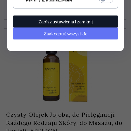
65,
99
PLN
Zapisz ustawienia i zamknij
Zaakceptuj wszystkie
Czysty Olejek Jojoba, do Pielęgnacji
Każdego Rodzaju Skóry, do Masażu, do
Kąpieli, APEIRON