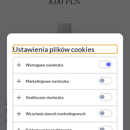
8,
00
PLN
Ustawienia plików cookies
Wymagane ciasteczka
Marketingowe ciasteczka
Analityczne ciasteczka
Ziołowy Olejek do Włosów,
Intensywnie Regenerujący, Keshawa,
Wysyłanie danych marketingowych
APEIRON
Reklamy spersonalizowane