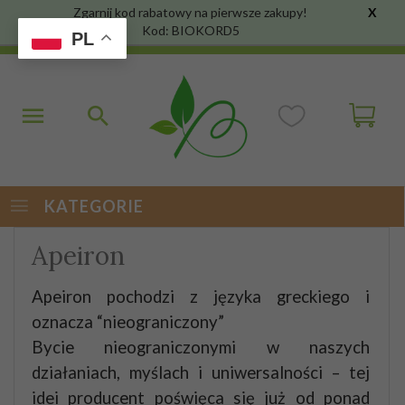
Zgarnij kod rabatowy na pierwsze zakupy!
X
Kod: BIOKORD5
PL
KATEGORIE
Apeiron
Apeiron pochodzi z języka greckiego i
oznacza “nieograniczony”
Bycie nieograniczonymi w naszych
działaniach, myślach i uniwersalności – tej
idei producent poświęca się już od ponad