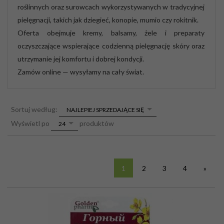
roślinnych oraz surowcach wykorzystywanych w tradycyjnej
pielęgnacji, takich jak dziegieć, konopie, mumio czy rokitnik.
Oferta obejmuje kremy, balsamy, żele i preparaty
oczyszczające wspierające codzienną pielęgnację skóry oraz
utrzymanie jej komfortu i dobrej kondycji.
Zamów online — wysyłamy na cały świat.
sort
Sortuj według:
NAJLEPIEJ SPRZEDAJĄCE SIĘ
pop
Wyświetl po
produktów
24
1
2
3
4
»