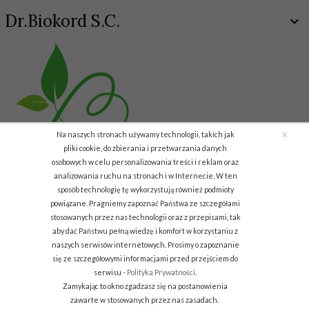
Dr.Biokord S.C.
x
Na naszych stronach używamy technologii, takich jak
pliki cookie, do zbierania i przetwarzania danych
osobowych w celu personalizowania treści i reklam oraz
analizowania ruchu na stronach i w Internecie. W ten
sposób technologię tę wykorzystują również podmioty
Copyright © 2011 Biokord.com
powiązane. Pragniemy zapoznać Państwa ze szczegółami
stosowanych przez nas technologii oraz z przepisami, tak
info.biodar@gmail.com
aby dać Państwu pełną wiedzę i komfort w korzystaniu z
naszych serwisów internetowych. Prosimy o zapoznanie
Informacja o cookies
|
sklep internetowy
RedCart.pl
się ze szczegółowymi informacjami przed przejściem do
serwisu -
Polityka Prywatności
.
Zamykając to okno zgadzasz się na postanowienia
zawarte w stosowanych przez nas zasadach.