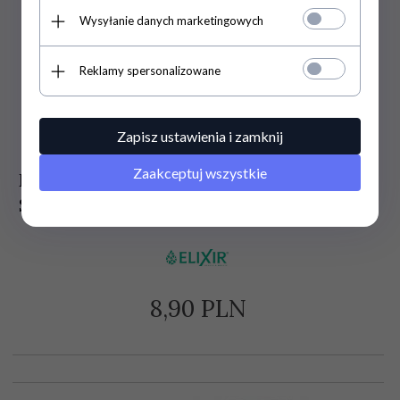
Wysyłanie danych marketingowych
Reklamy spersonalizowane
Zapisz ustawienia i zamknij
Zaakceptuj wszystkie
Krem Balsam na Oparzenia i
Skaleczenia, 10 ml
8,
90
PLN