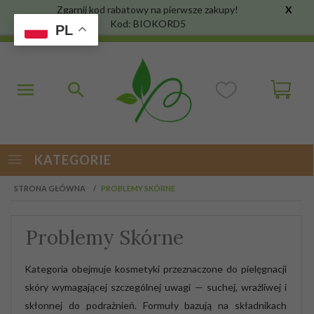
Zgarnij kod rabatowy na pierwsze zakupy!
X
Kod: BIOKORD5
PL
KATEGORIE
STRONA GŁÓWNA
PROBLEMY SKÓRNE
Problemy Skórne
Kategoria obejmuje kosmetyki przeznaczone do pielęgnacji
skóry wymagającej szczególnej uwagi — suchej, wrażliwej i
skłonnej do podrażnień. Formuły bazują na składnikach