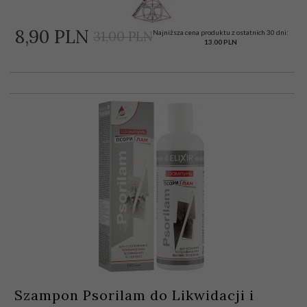
8,
90
PLN
Najniższa cena produktu z ostatnich 30 dni:
31,00 PLN
13.00 PLN
Szampon Psorilam do Likwidacji i