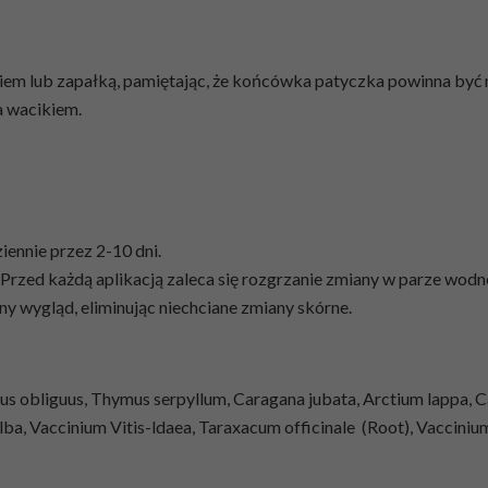
iem lub zapałką, pamiętając, że końcówka patyczka powinna być 
 wacikiem.
ziennie przez 2-10 dni.
i. Przed każdą aplikacją zaleca się rozgrzanie zmiany w parze wodn
ny wygląd, eliminując niechciane zmiany skórne.
s obliguus, Thymus serpyllum, Caragana jubata, Arctium lappa, Cale
lba, Vaccinium Vitis-ldaea, Taraxacum officinale (Root), Vaccinium 