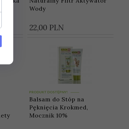
omatika
Naturalny Filtr Aktywator
Wody
22,
00
PLN
PRODUKT DOSTĘPNY!
Balsam do Stóp na
Pęknięcia Krokmed,
iety
Mocznik 10%