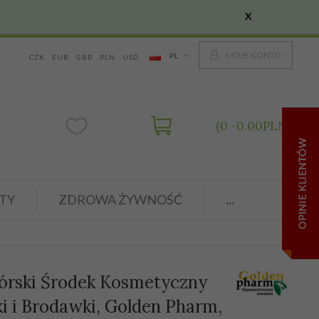
X
MOJE KONTO
PL
CZK
EUR
GBP
PLN
USD
0
0.00
PLN
TY
ZDROWA ŻYWNOŚĆ
...
Górski Środek Kosmetyczny
ki i Brodawki, Golden Pharm,