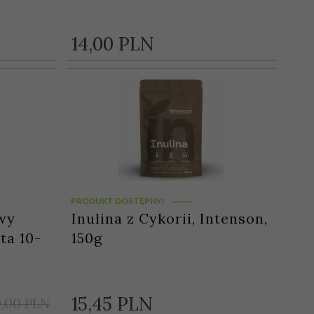
14,
00
PLN
PRODUKT DOSTĘPNY!
wy
Inulina z Cykorii, Intenson,
ta 10-
150g
15,
45
PLN
9,00 PLN