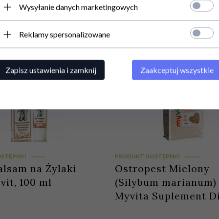
 Krokmed, 75 ml
100% Naturalny, Ar
Wysyłanie danych marketingowych
Reklamy spersonalizowane
PLN
20,
00
PLN
Zapisz ustawienia i zamknij
Zaakceptuj wszystkie
STĘPNY!
PRODUKT DOSTĘPNY!
lsam na Żylaki
Ostropest Mielony
it, 100 ml
(Silybum marianum)
Myvita Suplement D