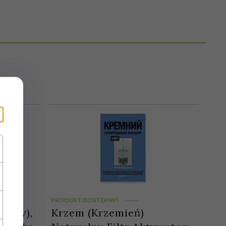
PRODUKT DOSTĘPNY!
dłowy),
Krzem (Krzemień)