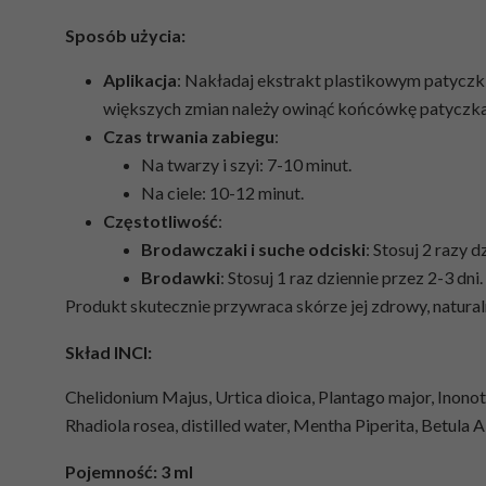
Sposób użycia:
Aplikacja
: Nakładaj ekstrakt plastikowym patyczk
większych zmian należy owinąć końcówkę patyczka
Czas trwania zabiegu
:
Na twarzy i szyi: 7-10 minut.
Na ciele: 10-12 minut.
Częstotliwość
:
Brodawczaki i suche odciski
: Stosuj 2 razy d
Brodawki
: Stosuj 1 raz dziennie przez 2-3 dn
Produkt skutecznie przywraca skórze jej zdrowy, natural
Skład INCI:
Chelidonium Majus, Urtica dioica, Plantago major, Inonotu
Rhadiola rosea, distilled water, Mentha Piperita, Betula A
Pojemność: 3 ml