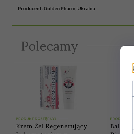
Producent: Golden Pharm, Ukraina
Polecamy
PRODUKT DOSTĘPNY!
PRODUKT DO
Krem Żel Regenerujący
Balsam