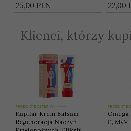
25,
00
PLN
22,
00
Klienci, którzy kup
PRODUKT DOSTĘPNY!
PRODUKT DO
Kapilar Krem Balsam
Omega-
Regeneracja Naczyń
E, MyVi
Krwionośnych, Eliksir