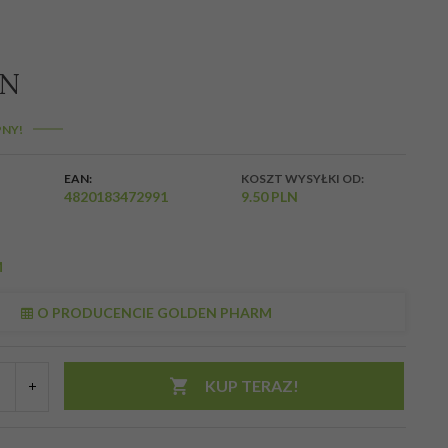
LN
NY!
EAN:
KOSZT WYSYŁKI OD:
4820183472991
9.50 PLN
M
O PRODUCENCIE GOLDEN PHARM
KUP TERAZ!