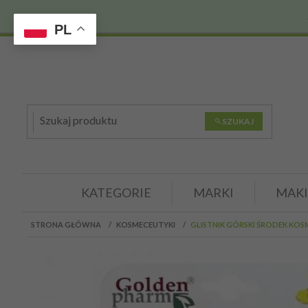
PL
SZUKAJ
KATEGORIE
MARKI
MAKI
STRONA GŁÓWNA
KOSMECEUTYKI
GLISTNIK GÓRSKI ŚRODEK KOS