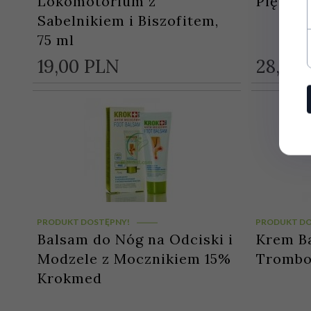
Lokomotorium z
Piętową
Sabelnikiem i Biszofitem,
75 ml
19,
00
PLN
28,
00
PRODUKT DOSTĘPNY!
PRODUKT DO
Balsam do Nóg na Odciski i
Krem Ba
Modzele z Mocznikiem 15%
Trombov
Krokmed