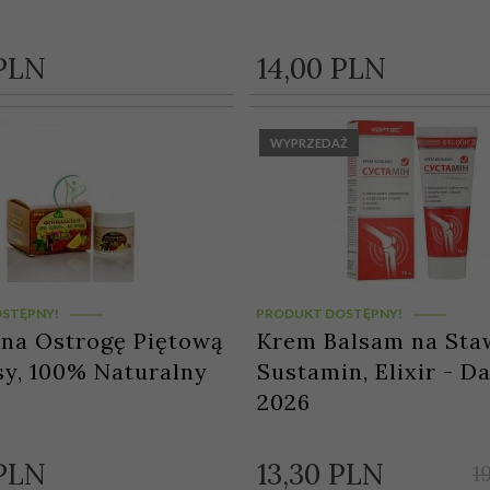
PLN
14,
00
PLN
WYPRZEDAŻ
STĘPNY!
PRODUKT DOSTĘPNY!
na Ostrogę Piętową
Krem Balsam na Sta
sy, 100% Naturalny
Sustamin, Elixir - Da
2026
PLN
13,
30
PLN
1