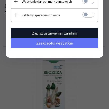
Wysyłanie danych marketingowych
Sabelnik Balsam do Nóg na Żylaki,
Zakrzepicę i Obrzęki, 75 ml
Reklamy spersonalizowane
Zapisz ustawienia i zamknij
19,
00
PLN
Zaakceptuj wszystkie