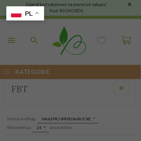
Zgarnij kod rabatowy na pierwsze zakupy!
X
Kod: BIOKORD5
PL
KATEGORIE
FBT
sort
Sortuj według:
NAJLEPIEJ SPRZEDAJĄCE SIĘ
pop
Wyświetl po
produktów
24