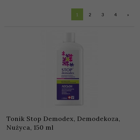
1
2
3
4
»
Tonik Stop Demodex, Demodekoza,
Nużyca, 150 ml