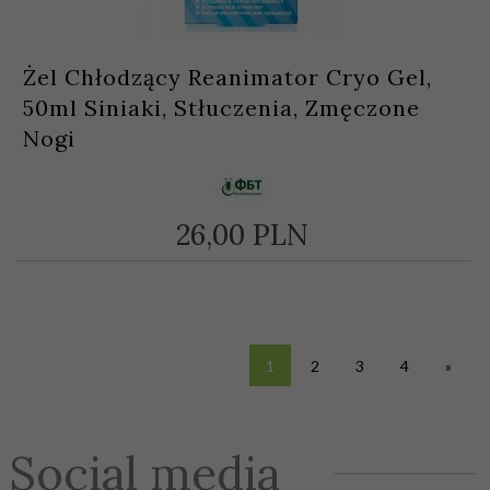
Żel Chłodzący Reanimator Cryo Gel,
50ml Siniaki, Stłuczenia, Zmęczone
Nogi
26,
00
PLN
1
2
3
4
»
Social media