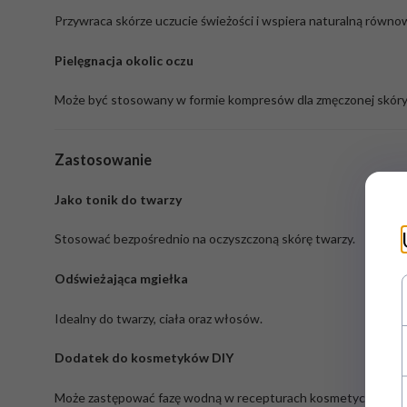
Przywraca skórze uczucie świeżości i wspiera naturalną równo
Pielęgnacja okolic oczu
Może być stosowany w formie kompresów dla zmęczonej skóry
Zastosowanie
Jako tonik do twarzy
Stosować bezpośrednio na oczyszczoną skórę twarzy.
Odświeżająca mgiełka
Idealny do twarzy, ciała oraz włosów.
Dodatek do kosmetyków DIY
Może zastępować fazę wodną w recepturach kosmetycznych: