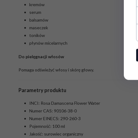
kremów
serum
balsamów
maseczek
toników
płynów micelarnych
Do pielęgnacji włosów
Pomaga odświeżyć włosy i skórę głowy.
Parametry produktu
INCI: Rosa Damascena Flower Water
Numer CAS: 90106-38-0
Numer EINECS: 290-260-3
Pojemność: 100 ml
Jakość: surowiec organiczny