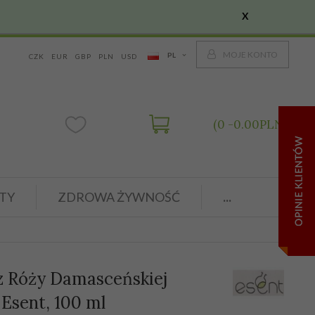
X
MOJE KONTO
PL
CZK
EUR
GBP
PLN
USD
0
0.00
PLN
TY
ZDROWA ŻYWNOŚĆ
...
z Róży Damasceńskiej
 Esent, 100 ml