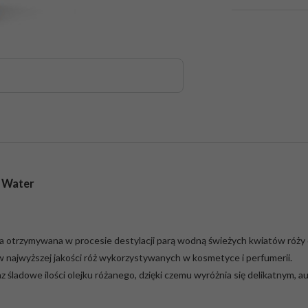
r Water
a otrzymywana w procesie destylacji parą wodną świeżych kwiatów róży
 najwyższej jakości róż wykorzystywanych w kosmetyce i perfumerii.
az śladowe ilości olejku różanego, dzięki czemu wyróżnia się delikatny