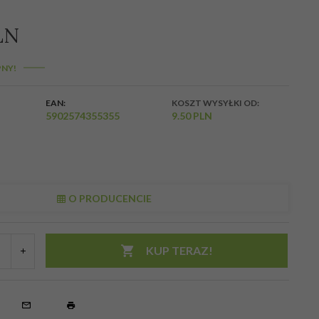
LN
NY!
EAN:
KOSZT WYSYŁKI OD:
5902574355355
9.50 PLN
O PRODUCENCIE
KUP TERAZ!