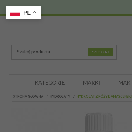
PL
SZUKAJ
KATEGORIE
MARKI
MAKI
STRONA GŁÓWNA
HYDROLATY
HYDROLAT Z RÓŻY DAMASCEŃSKIEJ 