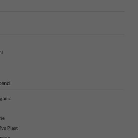
N
cenci
ganic
me
ive Plast
erso