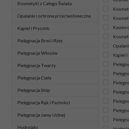
Kosmetyki z Całego Świata
Kosmety
Opalanie i ochrona przeciwsłoneczna
Kosmet
Kawior
Kąpiel i Prysznic
Kosmety
Pielęgnacja Brwi i Rzęs
Opalani
Pielęgnacja Włosów
Kąpiel i
Pielęgna
Pielęgnacja Twarzy
Pielęgn
Pielęgnacja Ciała
Pielęgn
Pielęgnacja Stóp
Pielęgna
Pielęgn
Pielęgnacja Rąk i Paznokci
Pielęgna
Pielęgnacja Jamy Ustnej
Pielęgn
Hydrolaty
Hydrola