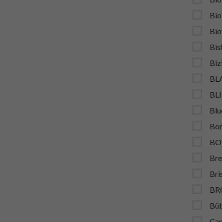
Bio
Bio
Bis
Biz
BL
BL
Blu
Bor
BO
Bre
Bri
BR
Bü
Ca