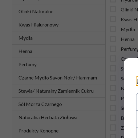
Glinki 
Glinki Naturalne
Kwas H
Kwas Hialuronowy
Mydła
Mydła
Henna
Perfum
Henna
Czarne
Perfumy
Stewia/
Czarne Mydło Savon Noir/ Hammam
Sól Mor
Natural
Stewia/ Naturalny Zamiennik Cukru
Produk
Sól Morza Czarnego
Supleme
Naturalna Herbata Ziołowa
Biospec
Zestaw
Produkty Konopne
Półprod