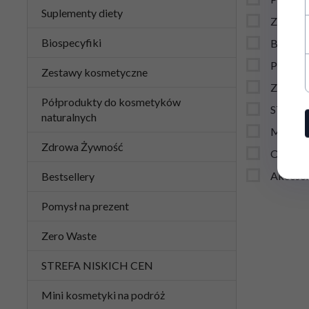
Suplementy diety
Zdrowa
Biospecyfiki
Bestsell
Pomysł 
Zestawy kosmetyczne
Zero Wa
Półprodukty do kosmetyków
STREFA
naturalnych
Mini ko
Zdrowa Żywność
Ochrona
Akcesor
Bestsellery
Pomysł na prezent
Zero Waste
STREFA NISKICH CEN
Mini kosmetyki na podróż