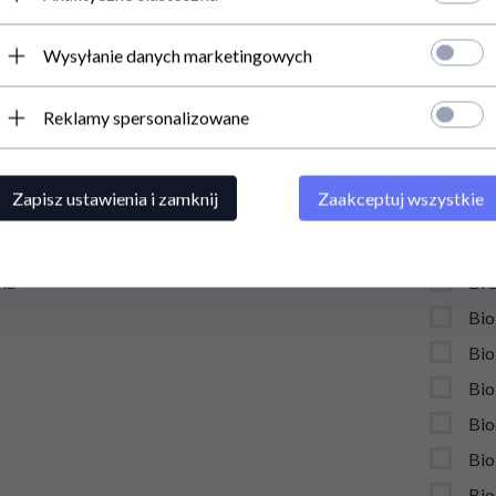
 Żywność
BE
Wysyłanie danych marketingowych
ery
BE
na prezent
BE
Reklamy spersonalizowane
ste
Bia
 NISKICH CEN
Bie
Zapisz ustawienia i zamknij
Zaakceptuj wszystkie
smetyki na podróż
Bi
 przed owadami
Bil
ia
BI
Bio
Bio
Bio
Bio
Bio
Bio