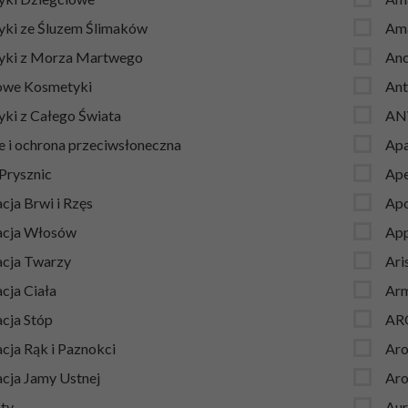
ki ze Śluzem Ślimaków
Am
yki z Morza Martwego
Anc
owe Kosmetyki
Ant
ki z Całego Świata
AN
e i ochrona przeciwsłoneczna
Ap
 Prysznic
Ape
cja Brwi i Rzęs
Apo
acja Włosów
App
acja Twarzy
Ari
cja Ciała
Arm
acja Stóp
AR
cja Rąk i Paznokci
Aro
acja Jamy Ustnej
Aro
ty
Aur