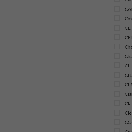
CA
Cas
CD
CE
Cha
Cha
CH
CIL
CL
Cla
Cla
Cle
CO
Con