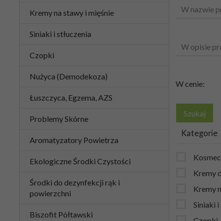
W nazwie p
Kremy na stawy i mięśnie
Siniaki i stłuczenia
W opisie pr
Czopki
Nużyca (Demodekoza)
W cenie:
Łuszczyca, Egzema, AZS
Problemy Skórne
Kategorie
Aromatyzatory Powietrza
Kosmec
Ekologiczne Środki Czystości
Kremy do
Środki do dezynfekcji rąk i
Kremy n
powierzchni
Siniaki i
Biszofit Półtawski
Czopki