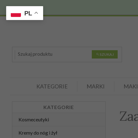
PL
SZUKAJ
KATEGORIE
MARKI
MAKI
KATEGORIE
Za
Kosmeceutyki
Kremy do nóg i żył