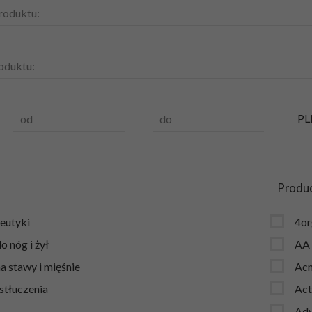
roduktu:
oduktu:
PL
od
do
Produ
eutyki
4or
 nóg i żył
AA
a stawy i mięśnie
Ac
 stłuczenia
Act
Adv