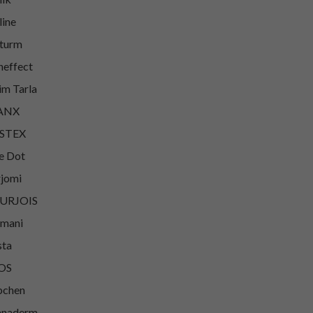
line
turm
heffect
im Tarla
ANX
ISTEX
e Dot
jomi
URJOIS
mani
sta
OS
bchen
nnaderm