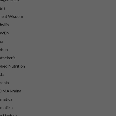
ara
ient Wisdom
hyllis
WEN
ap
iron
theker's
lied Nutrition
sta
onia
OMA kraina
matica
matika
a Herbals