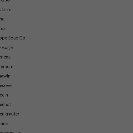
ofarm
na
pia
ppo Soap Co
-Börje
kmene
vernum
mawin
esove
ecin
enhof
enkrauter
iana
lgama Lux