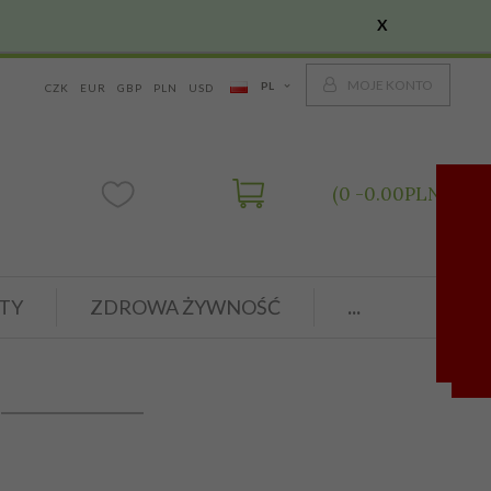
X
MOJE KONTO
PL
CZK
EUR
GBP
PLN
USD
0
0.00
PLN
TY
ZDROWA ŻYWNOŚĆ
...