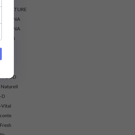
LLE NATURE
N&ANNA
N&ANNA
ły Jeleń
lenda
good
ovit
O FOOD
 Naturell
-D
-Vital
conte
Fresh
lik