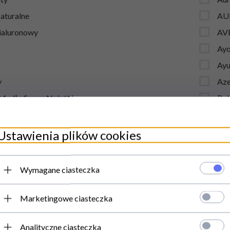
Naturalne
AU
ialuronowy
AV
Ayo
Ayu
y
Aze
 Mydło Savon Noir/ Hammam
Bab
 Naturalny Zamiennik Cukru
Ba
za Czarnego
Ban
Ustawienia plików cookies
na Herbata Ziołowa
Ba
ty Konopne
Bea
Wymagane ciasteczka
nty diety
Bea
yfiki
Bea
Marketingowe ciasteczka
y kosmetyczne
Beb
Analityczne ciasteczka
ukty do kosmetyków naturalnych
BE