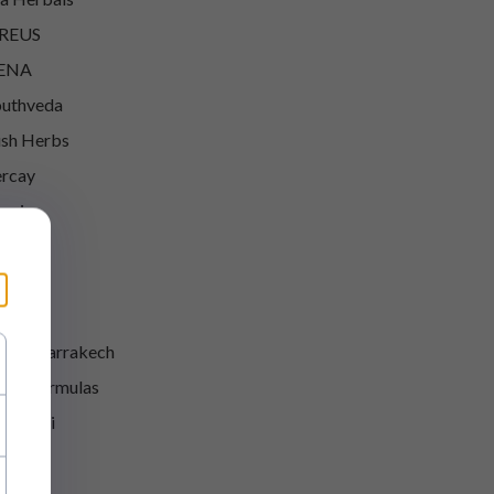
REUS
ENA
uthveda
sh Herbs
rcay
aria
mbaw
 Labs
rwa
ute Marrakech
uty Formulas
uty Kei
evisa
LL