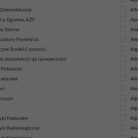
 (Demodekoza)
Afl
ca, Egzema, AZS
Ajo
y Skórne
Ale
zatory Powietrza
Ale
czne Środki Czystości
Alg
o dezynfekcji rąk i powierzchni
Al
t Półtawski
All
Naturalne
Al
eci
Alo
żczyzn
Alp
Alp
ki Naturalne
Alp
ki Balneologiczne
Alv
ki Dziegciowe
Ama