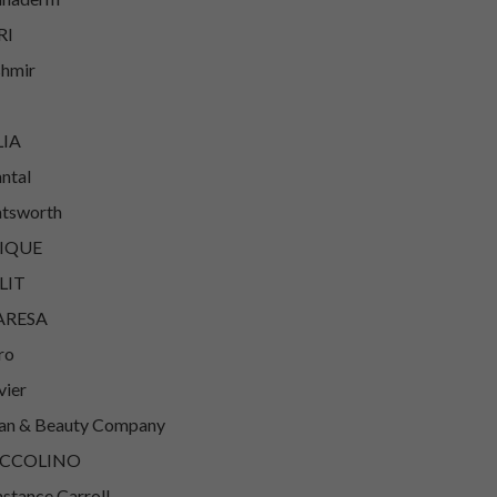
RI
hmir
LIA
ntal
tsworth
IQUE
LIT
ARESA
ro
vier
an & Beauty Company
CCOLINO
stance Carroll