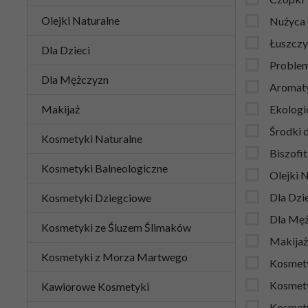
Olejki Naturalne
Nużyca
Łuszczy
Dla Dzieci
Problem
Dla Mężczyzn
Aromaty
Makijaż
Ekologi
Środki d
Kosmetyki Naturalne
Biszofi
Kosmetyki Balneologiczne
Olejki 
Dla Dzi
Kosmetyki Dziegciowe
Dla Mę
Kosmetyki ze Śluzem Ślimaków
Makijaż
Kosmetyki z Morza Martwego
Kosmety
Kosmety
Kawiorowe Kosmetyki
Kosmety