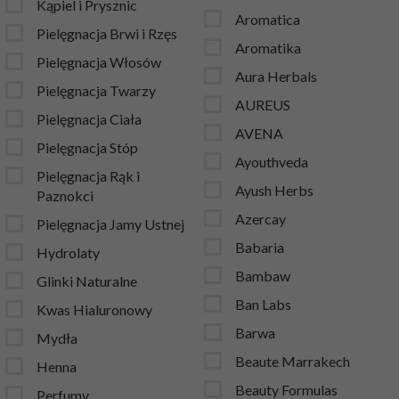
Kąpiel i Prysznic
Aromatica
Pielęgnacja Brwi i Rzęs
Aromatika
Pielęgnacja Włosów
Aura Herbals
Pielęgnacja Twarzy
AUREUS
Pielęgnacja Ciała
AVENA
Pielęgnacja Stóp
Ayouthveda
Pielęgnacja Rąk i
Ayush Herbs
Paznokci
Azercay
Pielęgnacja Jamy Ustnej
Babaria
Hydrolaty
Bambaw
Glinki Naturalne
Ban Labs
Kwas Hialuronowy
Barwa
Mydła
Beaute Marrakech
Henna
Beauty Formulas
Perfumy