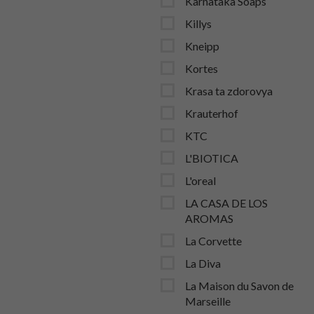
Karnataka Soaps
Killys
Kneipp
Kortes
Krasa ta zdorovya
Krauterhof
KTC
L'BIOTICA
L'oreal
LA CASA DE LOS
AROMAS
La Corvette
La Diva
La Maison du Savon de
Marseille