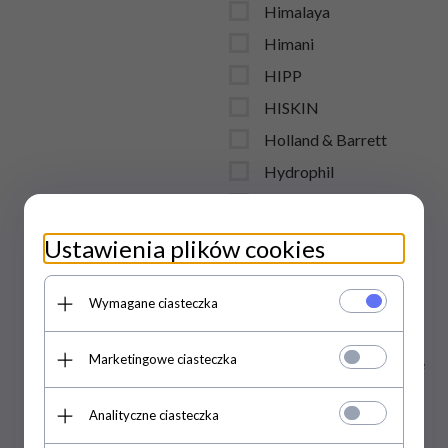
Himalaya
Himani
HIPP
HISKIN
Holland & Barrett
Hydrophil
IDC INSITUTE
idc institute
Ustawienia plików cookies
India Cosmetics
Indus Valley
Wymagane ciasteczka
INELIA
Marketingowe ciasteczka
Inntaler Naturprodukte
GmbH
Analityczne ciasteczka
Instituto Espanol