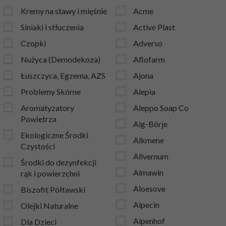
Kremy na stawy i mięśnie
Acme
Siniaki i stłuczenia
Active Plast
Czopki
Adverso
Nużyca (Demodekoza)
Aflofarm
Łuszczyca, Egzema, AZS
Ajona
Problemy Skórne
Alepia
Aromatyzatory
Aleppo Soap Co
Powietrza
Alg-Börje
Ekologiczne Środki
Alkmene
Czystości
Allvernum
Środki do dezynfekcji
Almawin
rąk i powierzchni
Aloesove
Biszofit Półtawski
Alpecin
Olejki Naturalne
Alpenhof
Dla Dzieci