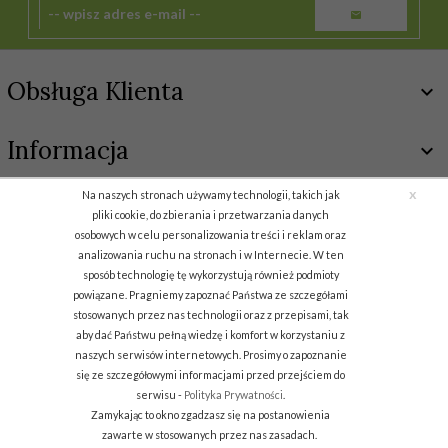
Obsługa Klienta
Informacja
x
Na naszych stronach używamy technologii, takich jak
Kontakt
pliki cookie, do zbierania i przetwarzania danych
osobowych w celu personalizowania treści i reklam oraz
analizowania ruchu na stronach i w Internecie. W ten
Dr.Biokord S.C.
sposób technologię tę wykorzystują również podmioty
powiązane. Pragniemy zapoznać Państwa ze szczegółami
stosowanych przez nas technologii oraz z przepisami, tak
aby dać Państwu pełną wiedzę i komfort w korzystaniu z
naszych serwisów internetowych. Prosimy o zapoznanie
się ze szczegółowymi informacjami przed przejściem do
serwisu -
Polityka Prywatności
.
Zamykając to okno zgadzasz się na postanowienia
zawarte w stosowanych przez nas zasadach.