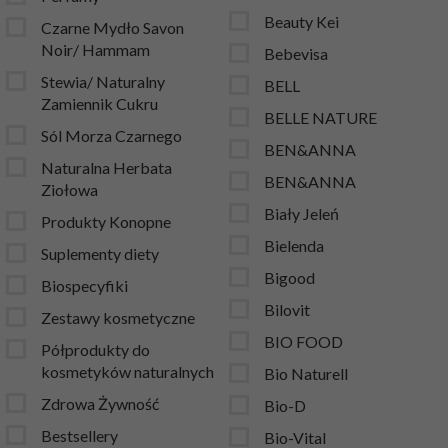
Beauty Kei
Czarne Mydło Savon
Noir/ Hammam
Bebevisa
Stewia/ Naturalny
BELL
Zamiennik Cukru
BELLE NATURE
Sól Morza Czarnego
BEN&ANNA
Naturalna Herbata
BEN&ANNA
Ziołowa
Biały Jeleń
Produkty Konopne
Bielenda
Suplementy diety
Bigood
Biospecyfiki
Bilovit
Zestawy kosmetyczne
BIO FOOD
Półprodukty do
kosmetyków naturalnych
Bio Naturell
Zdrowa Żywność
Bio-D
Bestsellery
Bio-Vital