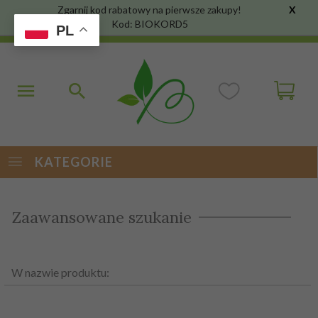
Zgarnij kod rabatowy na pierwsze zakupy!
X
Kod: BIOKORD5
PL
KATEGORIE
Zaawansowane szukanie
W nazwie produktu: