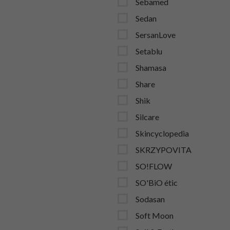
Sebamed
Sedan
SersanLove
Setablu
Shamasa
Share
Shik
Silcare
Skincyclopedia
SKRZYPOVITA
SO!FLOW
SO'BiO étic
Sodasan
Soft Moon