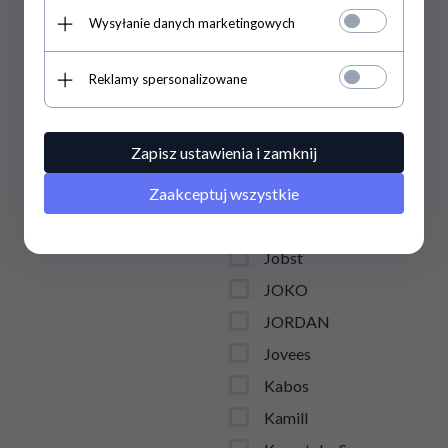
Intenson
Wysyłanie danych marketingowych
Inter-Vion
Jan Niezbędny
Reklamy spersonalizowane
Jardin Naturel
Jarrow Formulas
Zapisz ustawienia i zamknij
Jean & Len
Zaakceptuj wszystkie
Jean & Len
JOANNA
Jobst
JOKO
JORDAN
Jovees
Kabos
Kamill