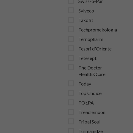
Swiss-o-Par
Sylveco
Taxofit
Techpromekologia
Ternopharm
Tesori d'Oriente
Tetesept
The Doctor
Health&Care
Today
Top Choice
TOŁPA
Treaclemoon
Tribal Soul
Turmanidze