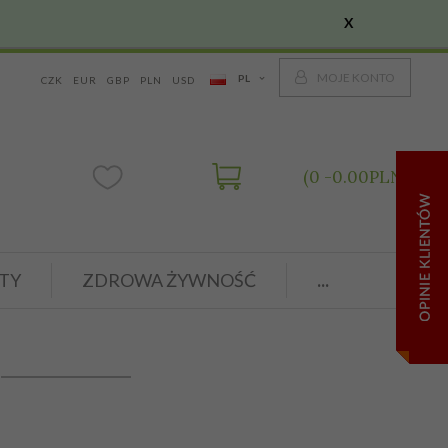
X
MOJE KONTO
PL
CZK
EUR
GBP
PLN
USD
0
0.00
PLN
TY
ZDROWA ŻYWNOŚĆ
...