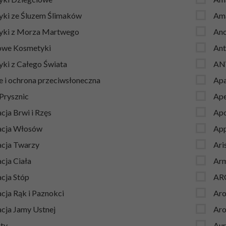
ki ze Śluzem Ślimaków
Am
yki z Morza Martwego
Anc
owe Kosmetyki
Ant
ki z Całego Świata
AN
e i ochrona przeciwsłoneczna
Ap
 Prysznic
Ape
cja Brwi i Rzęs
Apo
acja Włosów
App
acja Twarzy
Ari
cja Ciała
Arm
acja Stóp
AR
cja Rąk i Paznokci
Aro
acja Jamy Ustnej
Aro
ty
Aur