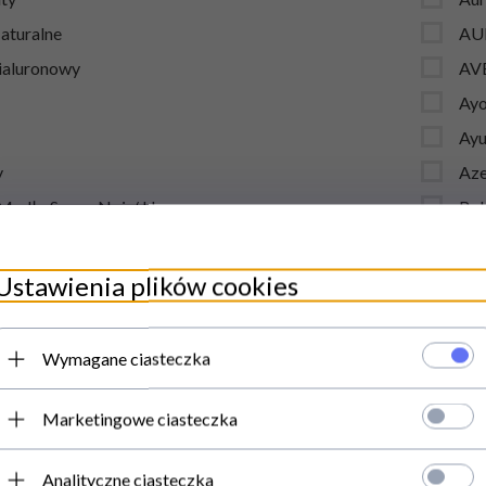
Naturalne
AU
ialuronowy
AV
Ayo
Ayu
y
Aze
 Mydło Savon Noir/ Hammam
Bab
 Naturalny Zamiennik Cukru
Ba
za Czarnego
Ban
Ustawienia plików cookies
na Herbata Ziołowa
Ba
ty Konopne
Bea
Wymagane ciasteczka
nty diety
Bea
yfiki
Bea
Marketingowe ciasteczka
y kosmetyczne
Beb
Analityczne ciasteczka
ukty do kosmetyków naturalnych
BE