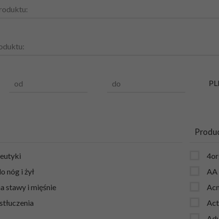
roduktu:
oduktu:
PL
od
do
Produ
eutyki
4or
 nóg i żył
AA
a stawy i mięśnie
Ac
 stłuczenia
Act
Adv