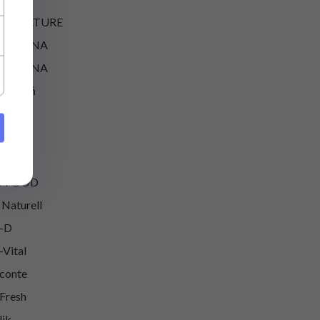
LLE NATURE
N&ANNA
N&ANNA
ły Jeleń
lenda
good
ovit
O FOOD
 Naturell
-D
-Vital
conte
Fresh
lik