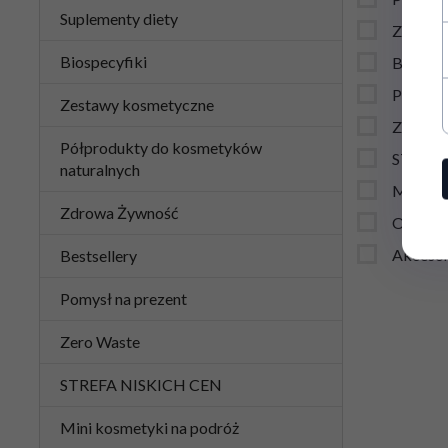
Suplementy diety
Zdrowa
Biospecyfiki
Bestsell
Pomysł 
Zestawy kosmetyczne
Zero Wa
Półprodukty do kosmetyków
STREFA
naturalnych
Mini ko
Zdrowa Żywność
Ochrona
Akcesor
Bestsellery
Pomysł na prezent
Zero Waste
STREFA NISKICH CEN
Mini kosmetyki na podróż