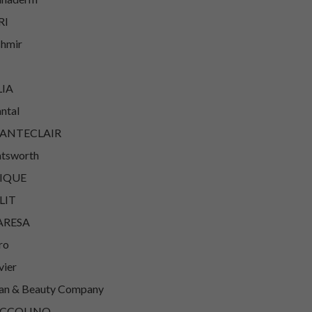
RI
hmir
LIA
ntal
ANTECLAIR
tsworth
IQUE
LIT
ARESA
ro
vier
an & Beauty Company
CCOLINO