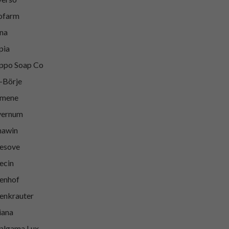
ofarm
na
pia
ppo Soap Co
-Börje
kmene
vernum
mawin
esove
ecin
enhof
enkrauter
iana
lgama Lux