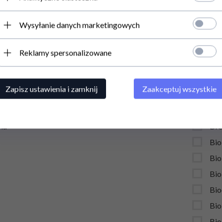
 Żywność
BE
Wysyłanie danych marketingowych
ery
BE
na prezent
BE
Reklamy spersonalizowane
ste
Bia
 NISKICH CEN
Bie
Zapisz ustawienia i zamknij
Zaakceptuj wszystkie
smetyki na podróż
Bi
 przed owadami
Bil
ia
BI
Bio
Bio
Bio
Bio
Bio
Bio