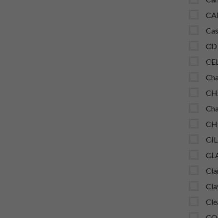
CA
Cas
CD
CE
Cha
CH
Cha
CH
CIL
CL
Cla
Cla
Cle
CO