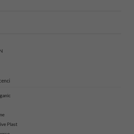
N
cenci
ganic
me
ive Plast
erso