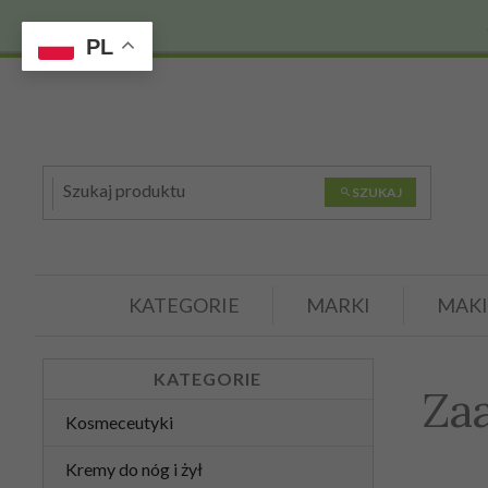
PL
SZUKAJ
KATEGORIE
MARKI
MAKI
KATEGORIE
Za
Kosmeceutyki
Kremy do nóg i żył