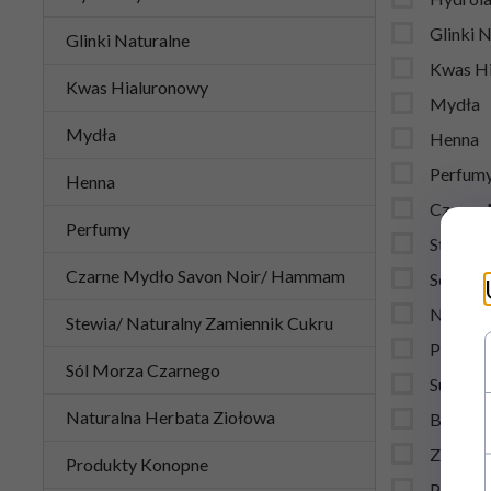
Glinki 
Glinki Naturalne
Kwas H
Kwas Hialuronowy
Mydła
Mydła
Henna
Perfum
Henna
Czarne
Perfumy
Stewia/
Czarne Mydło Savon Noir/ Hammam
Sól Mor
Natural
Stewia/ Naturalny Zamiennik Cukru
Produk
Sól Morza Czarnego
Supleme
Naturalna Herbata Ziołowa
Biospec
Zestaw
Produkty Konopne
Półprod