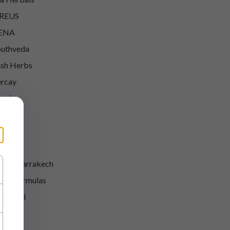
REUS
ENA
uthveda
sh Herbs
rcay
aria
mbaw
 Labs
rwa
ute Marrakech
uty Formulas
uty Kei
evisa
LL