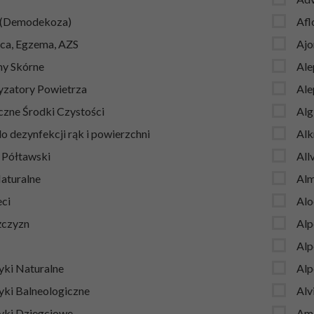
 (Demodekoza)
Afl
ca, Egzema, AZS
Ajo
y Skórne
Ale
zatory Powietrza
Ale
czne Środki Czystości
Alg
o dezynfekcji rąk i powierzchni
Al
t Półtawski
All
Naturalne
Al
eci
Alo
żczyzn
Alp
Alp
ki Naturalne
Alp
ki Balneologiczne
Alv
ki Dziegciowe
Ama