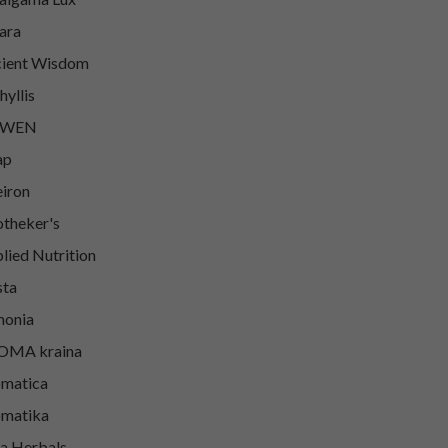
ara
ient Wisdom
hyllis
WEN
ap
iron
theker's
lied Nutrition
sta
onia
OMA kraina
matica
matika
a Herbals