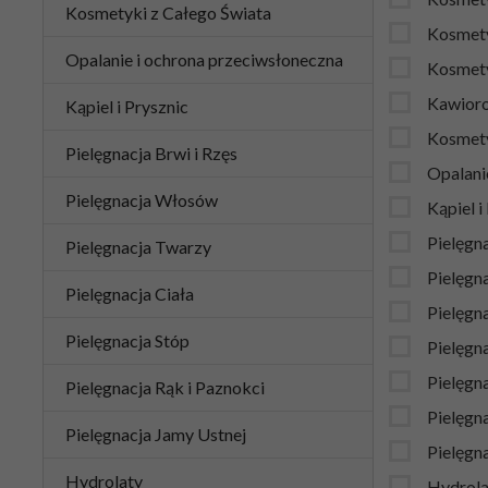
Kosmetyki z Całego Świata
Kosmety
Opalanie i ochrona przeciwsłoneczna
Kosmet
Kawior
Kąpiel i Prysznic
Kosmety
Pielęgnacja Brwi i Rzęs
Opalani
Pielęgnacja Włosów
Kąpiel i
Pielęgna
Pielęgnacja Twarzy
Pielęgn
Pielęgnacja Ciała
Pielęgn
Pielęgnacja Stóp
Pielęgna
Pielęgn
Pielęgnacja Rąk i Paznokci
Pielęgna
Pielęgnacja Jamy Ustnej
Pielęgn
Hydrolaty
Hydrola