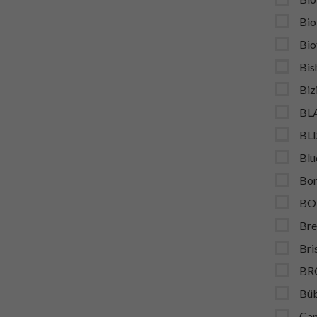
Bio
Bio
Bis
Biz
BL
BL
Blu
Bor
BO
Bre
Bri
BR
Bü
Ca