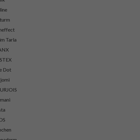
line
turm
heffect
im Tarla
ANX
ISTEX
e Dot
jomi
URJOIS
mani
sta
OS
bchen
nnaderm