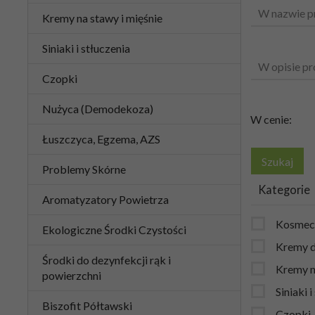
W nazwie p
Kremy na stawy i mięśnie
Siniaki i stłuczenia
W opisie pr
Czopki
Nużyca (Demodekoza)
W cenie:
Łuszczyca, Egzema, AZS
Problemy Skórne
Kategorie
Aromatyzatory Powietrza
Kosmec
Ekologiczne Środki Czystości
Kremy do
Środki do dezynfekcji rąk i
Kremy n
powierzchni
Siniaki i
Biszofit Półtawski
Czopki