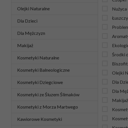
Olejki Naturalne
Nużyca
Łuszczy
Dla Dzieci
Problem
Dla Mężczyzn
Aromaty
Makijaż
Ekologi
Środki d
Kosmetyki Naturalne
Biszofi
Kosmetyki Balneologiczne
Olejki 
Dla Dzi
Kosmetyki Dziegciowe
Dla Mę
Kosmetyki ze Śluzem Ślimaków
Makijaż
Kosmetyki z Morza Martwego
Kosmety
Kosmety
Kawiorowe Kosmetyki
Kosmety