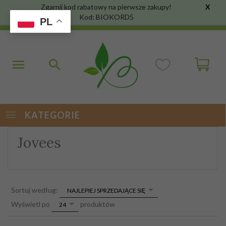
Zgarnij kod rabatowy na pierwsze zakupy!
X
Kod: BIOKORD5
PL
KATEGORIE
Jovees
sort
Sortuj według:
NAJLEPIEJ SPRZEDAJĄCE SIĘ
pop
Wyświetl po
produktów
24