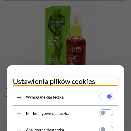
Ustawienia plików cookies
Ajurwedyjski Olejek PAIN RELIEF OIL,
Jovees, 60 ml
Wymagane ciasteczka
Marketingowe ciasteczka
39,
00
PLN
Analityczne ciasteczka