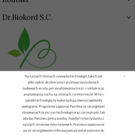
Dr.Biokord S.C.
x
Na naszych stronach używamy technologii, takich jak
pliki cookie, do zbierania i przetwarzania danych
osobowych w celu personalizowania treści i reklam oraz
analizowania ruchu na stronach i w Internecie. W ten
Copyright © 2011 Biokord.com
sposób technologię tę wykorzystują również podmioty
powiązane. Pragniemy zapoznać Państwa ze szczegółami
info.biodar@gmail.com
stosowanych przez nas technologii oraz z przepisami, tak
aby dać Państwu pełną wiedzę i komfort w korzystaniu z
Informacja o cookies
|
sklep internetowy
RedCart.pl
naszych serwisów internetowych. Prosimy o zapoznanie
się ze szczegółowymi informacjami przed przejściem do