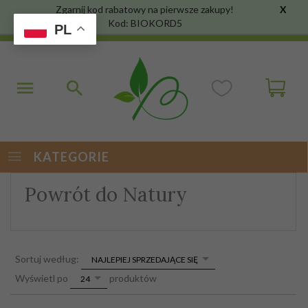
Zgarnij kod rabatowy na pierwsze zakupy!
X
Kod: BIOKORD5
PL
KATEGORIE
Powrót do Natury
sort
Sortuj według:
NAJLEPIEJ SPRZEDAJĄCE SIĘ
pop
Wyświetl po
produktów
24