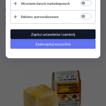
Wysyłanie danych marketingowych
Naturalne Mydło Potasowe w Płynie,
ze Złotem Monoatomowym Jonowym,
Reklamy spersonalizowane
500ml
Zapisz ustawienia i zamknij
47,
00
PLN
Zaakceptuj wszystkie