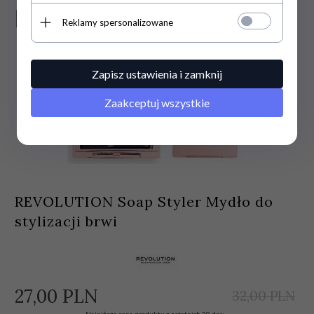
PROMOCJA
Reklamy spersonalizowane
Zapisz ustawienia i zamknij
Zaakceptuj wszystkie
REVOLUTION Soap Styler Mydło do
stylizacji brwi
27,
00
PLN
32,00 PLN