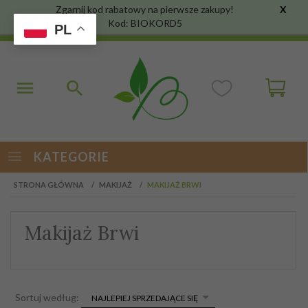
Zgarnij kod rabatowy na pierwsze zakupy!
X
Kod: BIOKORD5
PL
KATEGORIE
STRONA GŁÓWNA
MAKIJAŻ
MAKIJAŻ BRWI
Makijaż Brwi
sort
Sortuj według:
NAJLEPIEJ SPRZEDAJĄCE SIĘ