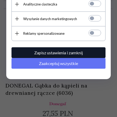
Analityczne ciasteczka
Wysyłanie danych marketingowych
Reklamy spersonalizowane
Zapisz ustawienia i zamknij
Zaakceptuj wszystkie
DONEGAL Gąbka do kąpieli na
drewnianej rączce (6036)
27,
55
PLN