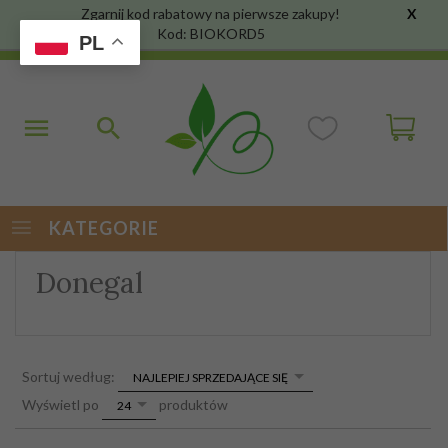
Zgarnij kod rabatowy na pierwsze zakupy!
X
Kod: BIOKORD5
PL
KATEGORIE
Donegal
sort
Sortuj według:
NAJLEPIEJ SPRZEDAJĄCE SIĘ
pop
Wyświetl po
produktów
24