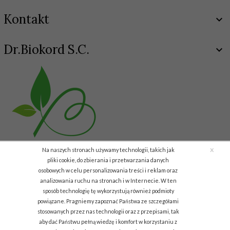
Kontakt
Dr.Biokord S.C.
x
Na naszych stronach używamy technologii, takich jak
pliki cookie, do zbierania i przetwarzania danych
osobowych w celu personalizowania treści i reklam oraz
analizowania ruchu na stronach i w Internecie. W ten
Copyright © 2011 Biokord.com
sposób technologię tę wykorzystują również podmioty
powiązane. Pragniemy zapoznać Państwa ze szczegółami
info.biodar@gmail.com
stosowanych przez nas technologii oraz z przepisami, tak
aby dać Państwu pełną wiedzę i komfort w korzystaniu z
Informacja o cookies
|
sklep internetowy
RedCart.pl