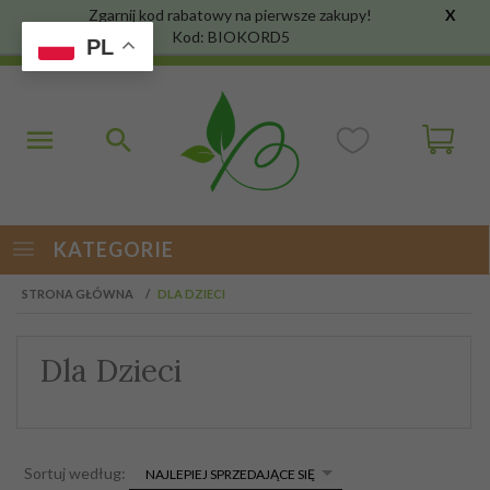
Zgarnij kod rabatowy na pierwsze zakupy!
X
Kod: BIOKORD5
PL
KATEGORIE
STRONA GŁÓWNA
DLA DZIECI
Dla Dzieci
sort
Sortuj według:
NAJLEPIEJ SPRZEDAJĄCE SIĘ