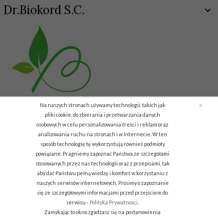
Dr.Biokord S.C.
x
Na naszych stronach używamy technologii, takich jak
pliki cookie, do zbierania i przetwarzania danych
osobowych w celu personalizowania treści i reklam oraz
analizowania ruchu na stronach i w Internecie. W ten
Copyright © 2011 Biokord.com
sposób technologię tę wykorzystują również podmioty
powiązane. Pragniemy zapoznać Państwa ze szczegółami
info.biodar@gmail.com
stosowanych przez nas technologii oraz z przepisami, tak
aby dać Państwu pełną wiedzę i komfort w korzystaniu z
Informacja o cookies
|
sklep internetowy
RedCart.pl
naszych serwisów internetowych. Prosimy o zapoznanie
się ze szczegółowymi informacjami przed przejściem do
serwisu -
Polityka Prywatności
.
Zamykając to okno zgadzasz się na postanowienia