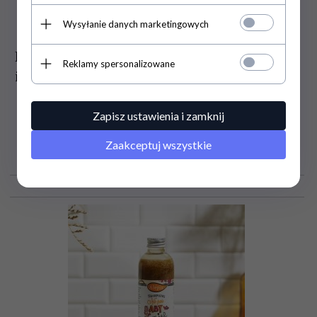
Wysyłanie danych marketingowych
Probiotyk - Naturalne Żelki dla Dzieci
Reklamy spersonalizowane
i Dorosłych, Myvita, 60 sztuk
Zapisz ustawienia i zamknij
Zaakceptuj wszystkie
29,
50
PLN