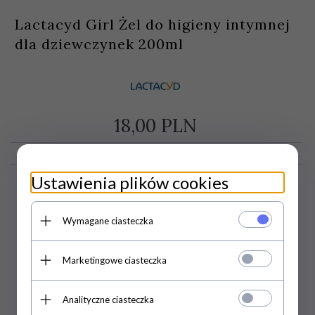
Lactacyd Girl Żel do higieny intymnej
dla dziewczynek 200ml
18,
00
PLN
Ustawienia plików cookies
Wymagane ciasteczka
Marketingowe ciasteczka
Analityczne ciasteczka