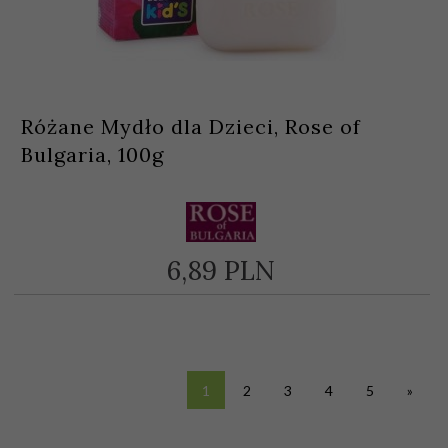
Różane Mydło dla Dzieci, Rose of
Bulgaria, 100g
6,
89
PLN
1
2
3
4
5
»