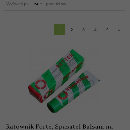
pop
Wyświetl po
produktów
24
1
2
3
4
5
»
Ratownik Forte, Spasatel Balsam na