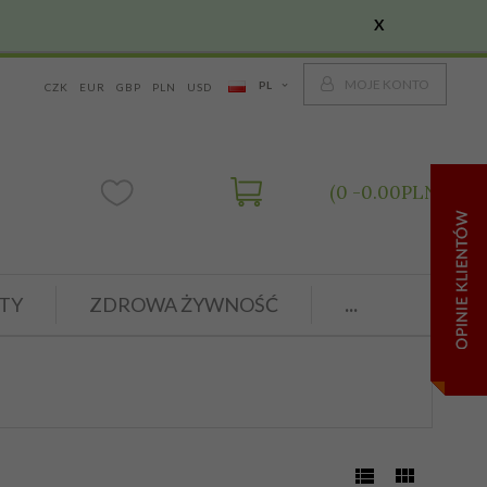
X
MOJE KONTO
PL
CZK
EUR
GBP
PLN
USD
0
0.00
PLN
TY
ZDROWA ŻYWNOŚĆ
...