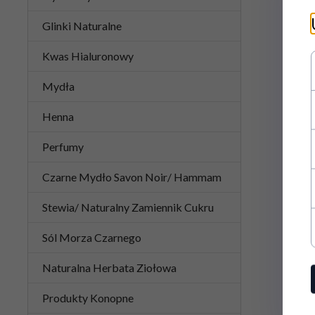
Glinki Naturalne
Kwas Hialuronowy
Mydła
Henna
Perfumy
Czarne Mydło Savon Noir/ Hammam
Stewia/ Naturalny Zamiennik Cukru
Sól Morza Czarnego
Naturalna Herbata Ziołowa
Produkty Konopne