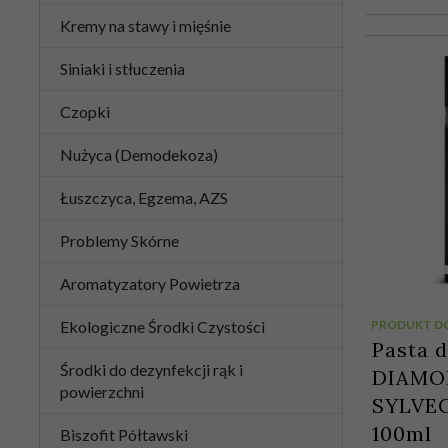
Kremy na stawy i mięśnie
Siniaki i stłuczenia
Czopki
Nużyca (Demodekoza)
Łuszczyca, Egzema, AZS
Problemy Skórne
Aromatyzatory Powietrza
Ekologiczne Środki Czystości
PRODUKT D
Pasta 
Środki do dezynfekcji rąk i
DIAMON
powierzchni
SYLVEC
100ml
Biszofit Półtawski