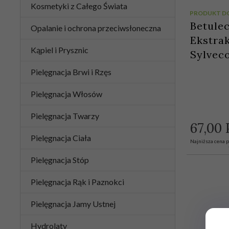
Kosmetyki z Całego Świata
PRODUKT D
Betulec
Opalanie i ochrona przeciwsłoneczna
Ekstrak
Kąpiel i Prysznic
Sylveco
Pielęgnacja Brwi i Rzęs
Pielęgnacja Włosów
Pielęgnacja Twarzy
67,
00
Pielęgnacja Ciała
Najniższa cena p
Pielęgnacja Stóp
Pielęgnacja Rąk i Paznokci
Pielęgnacja Jamy Ustnej
Hydrolaty