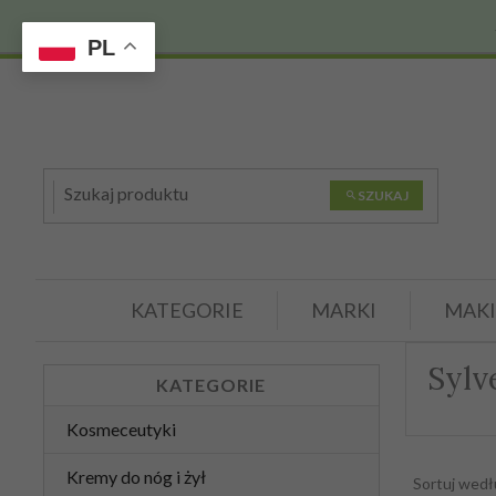
PL
SZUKAJ
KATEGORIE
MARKI
MAKI
Sylv
KATEGORIE
Kosmeceutyki
Kremy do nóg i żył
Sortuj wed