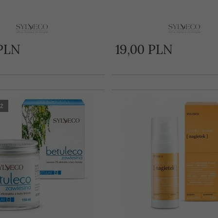
PLN
19,
00
PLN
Ż