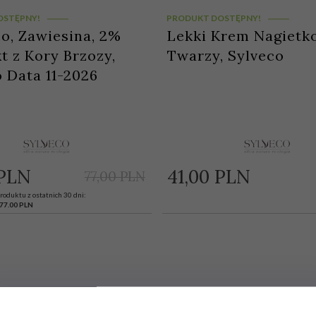
OSTĘPNY!
PRODUKT DOSTĘPNY!
o, Zawiesina, 2%
Lekki Krem Nagietk
t z Kory Brzozy,
Twarzy, Sylveco
 Data 11-2026
PLN
41,
00
PLN
77,00 PLN
roduktu z ostatnich 30 dni:
77.00 PLN