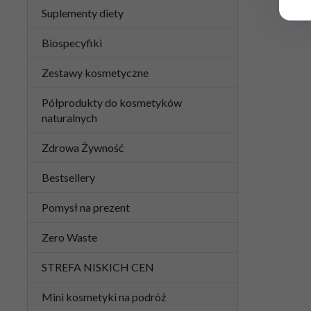
Suplementy diety
Biospecyfiki
Zestawy kosmetyczne
Półprodukty do kosmetyków
naturalnych
Zdrowa Żywność
Bestsellery
Pomysł na prezent
Zero Waste
STREFA NISKICH CEN
Mini kosmetyki na podróż