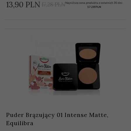
13,
90
PLN
Najniższa cena produktu z ostatnich 30 dni:
17,28 PLN
17.28 PLN
Puder Brązujący 01 Intense Matte,
Equilibra