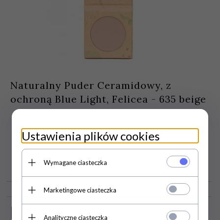
Naturalny Puder Ceramidowy, z
ochroną Blue Light, Felicea - 635 beige
Ustawienia plików cookies
38,
50
PLN
Wymagane ciasteczka
Marketingowe ciasteczka
PROMOCJA
Analityczne ciasteczka