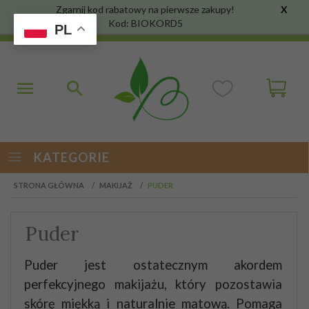
Zgarnij kod rabatowy na pierwsze zakupy!
X
Kod: BIOKORD5
PL
KATEGORIE
STRONA GŁÓWNA
MAKIJAŻ
PUDER
Puder
Puder jest ostatecznym akordem
perfekcyjnego makijażu, który pozostawia
skórę miękką i naturalnie matową.
Pomaga