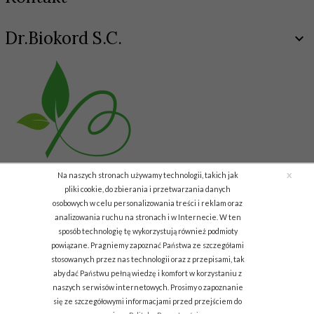
Dr.Biokord S.C.
x
Na naszych stronach używamy technologii, takich jak
pliki cookie, do zbierania i przetwarzania danych
osobowych w celu personalizowania treści i reklam oraz
analizowania ruchu na stronach i w Internecie. W ten
Copyright © 2011 Biokord.com
sposób technologię tę wykorzystują również podmioty
powiązane. Pragniemy zapoznać Państwa ze szczegółami
info.biodar@gmail.com
stosowanych przez nas technologii oraz z przepisami, tak
aby dać Państwu pełną wiedzę i komfort w korzystaniu z
Informacja o cookies
|
sklep internetowy
RedCart.pl
naszych serwisów internetowych. Prosimy o zapoznanie
się ze szczegółowymi informacjami przed przejściem do