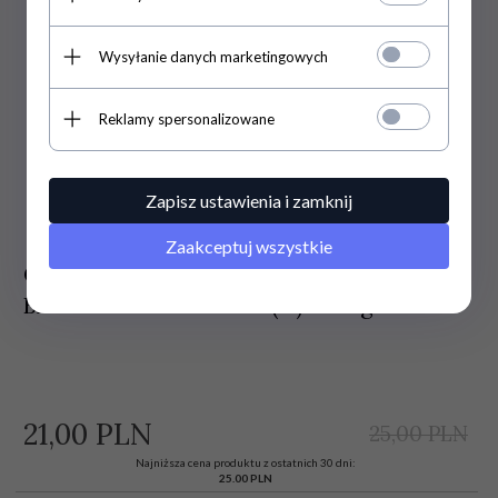
Wysyłanie danych marketingowych
Reklamy spersonalizowane
Zapisz ustawienia i zamknij
Zaakceptuj wszystkie
CLARESA Bambusowy Puder sypki
BAMBOO SUPER POW(D)ER! 8g
21,
00
PLN
25,00 PLN
Najniższa cena produktu z ostatnich 30 dni:
25.00 PLN