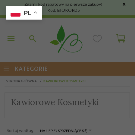
Zgarnij kod rabatowy na pierwsze zakupy!
X
Kod: BIOKORD5
PL
KATEGORIE
STRONA GŁÓWNA
KAWIOROWE KOSMETYKI
Kawiorowe Kosmetyki
sort
Sortuj według:
NAJLEPIEJ SPRZEDAJĄCE SIĘ