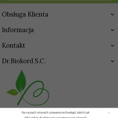
Obsługa Klienta
Informacja
Kontakt
Dr.Biokord S.C.
x
Na naszych stronach używamy technologii, takich jak
pliki cookie, do zbierania i przetwarzania danych