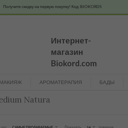
Получите скидку на первую покупку! Код: BIOKORD5
Интернет-
магазин
Biokord.com
МАКИЯЖ
АРОМАТЕРАПИЯ
БАДЫ
edium Natura
sort
pop
 по:
Показать
товаров
САМЫЕ ПРОДАВАЕМЫЕ
24