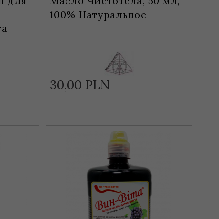
н для
Масло Чистотела, 50 мл,
100% Натуральное
та
30,
00
PLN