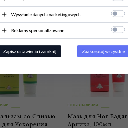
Wysyłanie danych marketingowych
Reklamy spersonalizowane
Zapisz ustawienia i zamknij
Zaakceptuj wszystkie
ИЧИИ
ЕСТЬ В НАЛИЧИИ
альзам со Слизью
Мазь для Ног Бадяг
 для Ускорения
Арника, 100мл