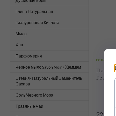
Душистые воды
Глина Натуральная
Гиалуроновая Кислота
Мыло
Хна
Парфюмерия
ЕСТЬ В НАЛ
Черное мыло Savon Noir / Хаммам
Полтав
Гель 1
Стевия/ Натуральный Заменитель
Сахара
Соль Черного Моря
Травяные Чаи
22,
00