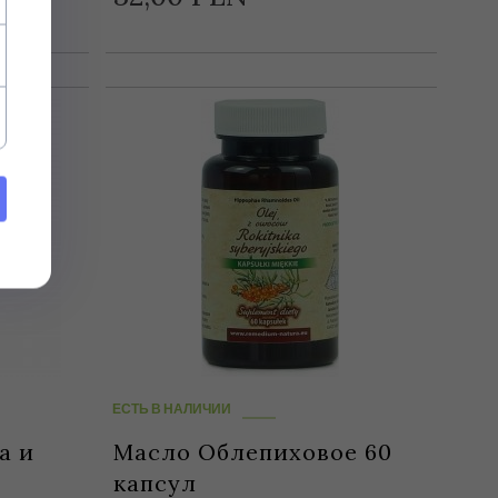
ЕСТЬ В НАЛИЧИИ
а и
Масло Облепиховое 60
капсул