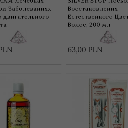
ЛАМ Лечебная
SILVER STOP Лосьо
ри Заболеваниях
Восстановления
 двигательного
Естественного Цве
та
Волос, 200 мл
PLN
63,
00
PLN