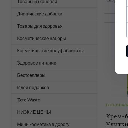
Товары из конопли
Диетические добавки
Товары для здоровья
Косметические наборы
Косметические полуфабрикаты
Здоровое питание
Бестселлеры
Идеи подарков
Zero Waste
ЕСТЬ В НАЛ
НИЗКИЕ ЦЕНЫ
Крем-б
Улитки
Мини косметика в дорогу