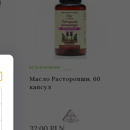
ЕСТЬ В НАЛИЧИИ
ный,
Масло Расторопши, 60
капсул
32,
00
PLN