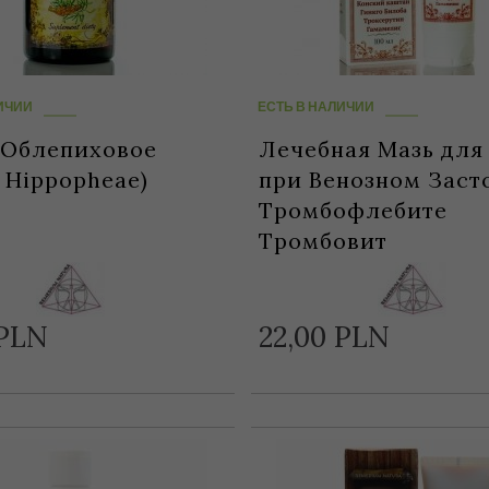
ИЧИИ
ЕСТЬ В НАЛИЧИИ
 Облепиховое
Лечебная Мазь для
 Hippopheae)
при Венозном Заст
Тромбофлебите
Тромбовит
PLN
22,
00
PLN