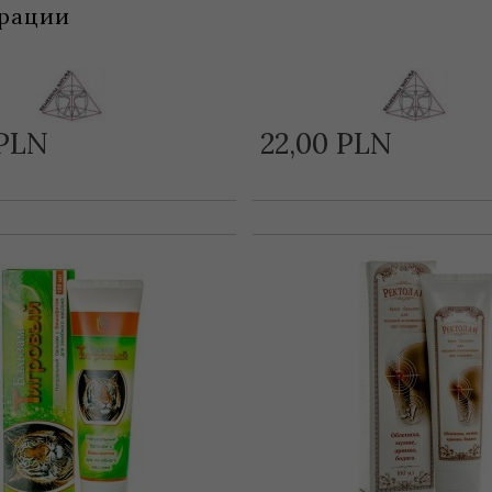
рации
PLN
22,
00
PLN