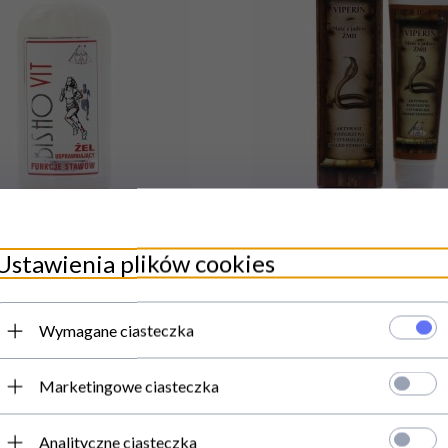
ИЧИИ
ЕСТЬ В НАЛИЧИИ
Ustawienia plików cookies
ский Бишофит,
Крем Бальзам Змеи
50 мл
100 мл
Wymagane ciasteczka
Marketingowe ciasteczka
PLN
22,
00
PLN
Analityczne ciasteczka