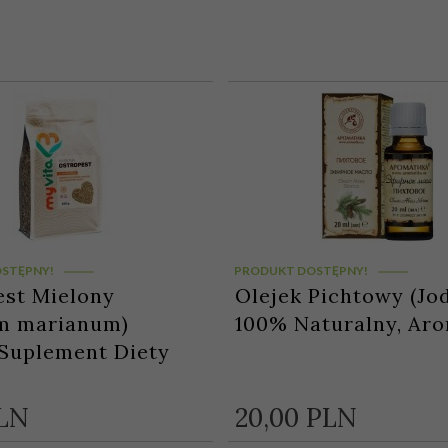
STĘPNY!
PRODUKT DOSTĘPNY!
est Mielony
Olejek Pichtowy (Jo
um marianum)
100% Naturalny, Ar
Suplement Diety
LN
20,
00
PLN