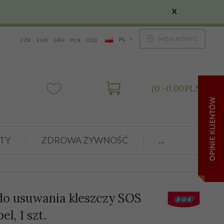
X
MOJE KONTO
PL
CZK
EUR
GBP
PLN
USD
0
0.00
PLN
TY
ZDROWA ŻYWNOŚĆ
...
do usuwania kleszczy SOS
l, 1 szt.