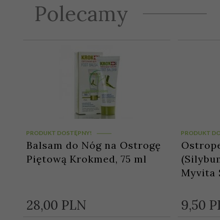
Polecamy
PRODUKT DOSTĘPNY!
PRODUKT DO
Balsam do Nóg na Ostrogę
Ostrop
Piętową Krokmed, 75 ml
(Silyb
Myvita 
28,
00
PLN
9,
50
P