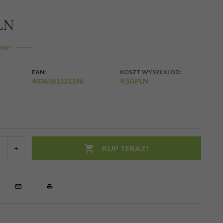
LN
NY!
EAN:
KOSZT WYSYŁKI OD:
4036581531196
9.50 PLN
KUP TERAZ!