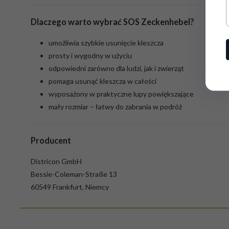
Dlaczego warto wybrać SOS Zeckenhebel?
umożliwia szybkie usunięcie kleszcza
prosty i wygodny w użyciu
odpowiedni zarówno dla ludzi, jak i zwierząt
pomaga usunąć kleszcza w całości
wyposażony w praktyczne lupy powiększające
mały rozmiar – łatwy do zabrania w podróż
Producent
Districon GmbH
Bessie-Coleman-Straße 13
60549 Frankfurt, Niemcy