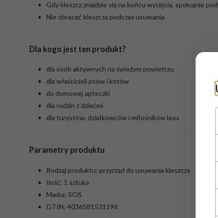
Gdy kleszcz znajdzie się na końcu wycięcia, spokojnie po
Nie obracać kleszcza podczas usuwania.
Dla kogo jest ten produkt?
dla osób aktywnych na świeżym powietrzu
dla właścicieli psów i kotów
do domowej apteczki
dla rodzin z dziećmi
dla turystów, działkowców i miłośników lasu
Parametry produktu
Rodzaj produktu: przyrząd do usuwania kleszczy
Ilość: 1 sztuka
Marka: SOS
GTIN: 4036581531196