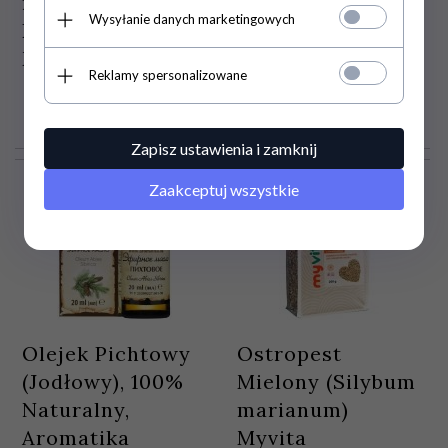
na Pęknięcia
Żylaki Trombovit,
Wysyłanie danych marketingowych
Krokmed,
100 ml
Mocznik 10%
Reklamy spersonalizowane
26,
00
PLN
22,
00
PLN
Zapisz ustawienia i zamknij
Zaakceptuj wszystkie
Olejek Pichtowy
Ostropest
(Jodłowy), 100%
Mielony (Silybum
Naturalny,
marianum)
Aromatika
Myvita