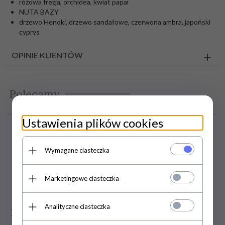
różowa frezja, orchidea, kwiat papai
NUTA BAZY
drzewo Henoki, drzewo sandałowe, czerwona ambra, japoński
cyprys
OPINIE KLIENTÓW
Polecamy
Ustawienia plików cookies
Wymagane ciasteczka
Marketingowe ciasteczka
Analityczne ciasteczka
Balsam do Stóp
Krem Balsam na