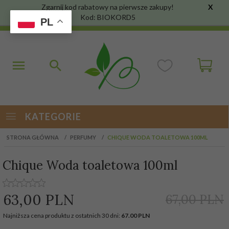
Zgarnij kod rabatowy na pierwsze zakupy!
X
Kod: BIOKORD5
PL
KATEGORIE
STRONA GŁÓWNA
PERFUMY
CHIQUE WODA TOALETOWA 100ML
Chique Woda toaletowa 100ml
63,
00
PLN
67,00 PLN
Najniższa cena produktu z ostatnich 30 dni:
67.00 PLN