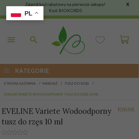
Zgarnij kod rabatowy na pierwsze zakupy!
X
Kod: BIOKORD5
PL
KATEGORIE
STRONA GŁÓWNA
MAKIJAŻ
TUSZ DO RZĘS
EVELINE VARIETE WODOODPORNY TUSZ DO RZĘS 10 ML
EVELINE Variete Wodoodporny
tusz do rzęs 10 ml