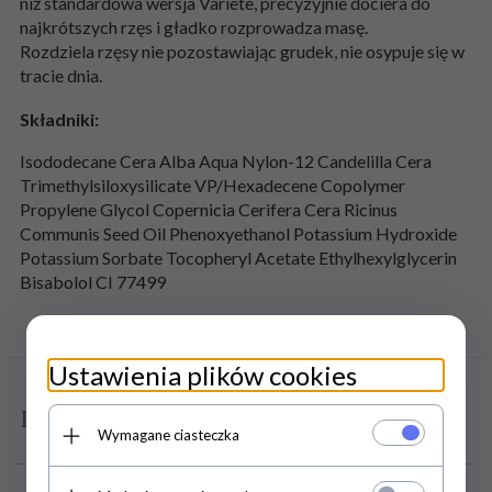
niż standardowa wersja Variete, precyzyjnie dociera do
najkrótszych rzęs i gładko rozprowadza masę.
Rozdziela rzęsy nie pozostawiając grudek, nie osypuje się w
tracie dnia.
Składniki:
Isododecane Cera Alba Aqua Nylon-12 Candelilla Cera
Trimethylsiloxysilicate VP/Hexadecene Copolymer
Propylene Glycol Copernicia Cerifera Cera Ricinus
Communis Seed Oil Phenoxyethanol Potassium Hydroxide
Potassium Sorbate Tocopheryl Acetate Ethylhexylglycerin
Bisabolol CI 77499
OPINIE KLIENTÓW
Ustawienia plików cookies
Polecamy
Wymagane ciasteczka