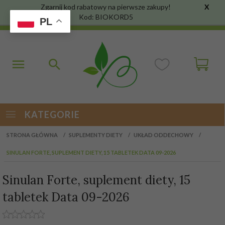
Zgarnij kod rabatowy na pierwsze zakupy!
X
Kod: BIOKORD5
PL
KATEGORIE
STRONA GŁÓWNA
SUPLEMENTY DIETY
UKŁAD ODDECHOWY
SINULAN FORTE, SUPLEMENT DIETY, 15 TABLETEK DATA 09-2026
Sinulan Forte, suplement diety, 15
tabletek Data 09-2026