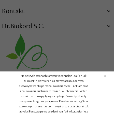
Kontakt
Dr.Biokord S.C.
x
Na naszych stronach używamy technologii, takich jak
pliki cookie, do zbierania i przetwarzania danych
osobowych w celu personalizowania treści i reklam oraz
analizowania ruchu na stronach i w Internecie. W ten
Copyright © 2011 Biokord.com
sposób technologię tę wykorzystują również podmioty
powiązane. Pragniemy zapoznać Państwa ze szczegółami
info.biodar@gmail.com
stosowanych przez nas technologii oraz z przepisami, tak
aby dać Państwu pełną wiedzę i komfort w korzystaniu z
Informacja o cookies
|
sklep internetowy
RedCart.pl