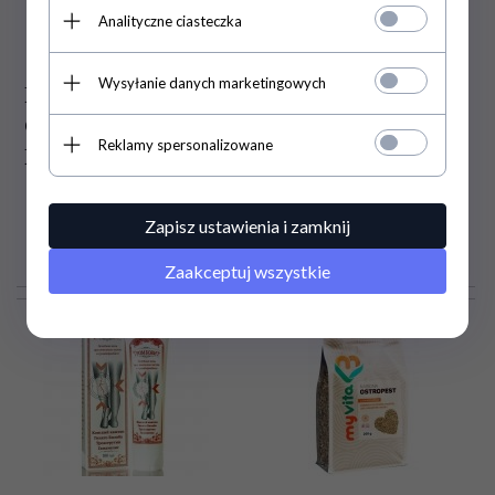
Analityczne ciasteczka
Wysyłanie danych marketingowych
Balsam do Nóg na
Olejek Pichtowy
Ostrogę Piętową
(Jodłowy), 100%
Reklamy spersonalizowane
Krokmed, 75 ml
Naturalny,
Aromatika
Zapisz ustawienia i zamknij
28,
00
PLN
20,
00
PLN
Zaakceptuj wszystkie