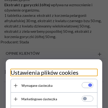
Ekstrakt z goryczki żółtej
wpływa na wzmocnienie i
ożywienie organizmu.
1 tabletka zawiera: ekstrakt z korzenia pelargonii
afrykańskiej 30 mg, ekstrakt z kwiatu czarnego bzu 50 mg,
ekstrakt z kwiatu dziewanny wielokwiatowej 50 mg,
ekstrakt z ziela werbeny pospolitej 50 mg, ekstrakt z
korzenia goryczki żółtej 50 mg.
Producent: Stada
OPINIE KLIENTÓW
Polecamy
Ustawienia plików cookies
Wymagane ciasteczka
Marketingowe ciasteczka